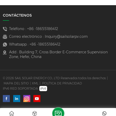
CONTÁCTENOS
Teléfono :
+86 -18655186412
Correo electrónico :
Inquiry@sailsolarpv.com
Whatsapp :
+86 -18655186412
Add : Building 7, Cross Border E-Commerce Supervision
Zone, Hefei, China
© 2026 SAIL SOLAR ENERGY CO., LTD Reservados todos los derechos
|
MAPA DEL SITIO
|
XML
|
POLÍTICA DE PRIVACIDAD
IPv6 RED SOPORTADA