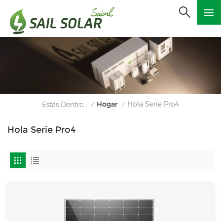
Hogar
Hola Serie Pro4
Estás Dentro :
/
/
Hola Serie Pro4