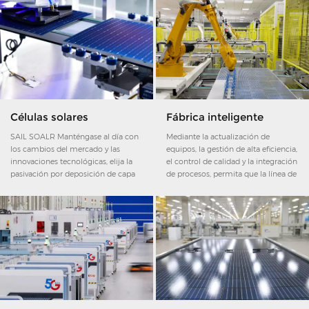
Células solares
Fábrica inteligente
SAIL SOALR Manténgase al día con
Mediante la actualización de
los cambios del mercado y las
equipos, la gestión de alta eficiencia,
innovaciones tecnológicas, elija la
el control de calidad y la integración
pasivación por deposición de capa
de procesos, permita que la línea de
atómica, la tecnología de emisor
producción de fabricación
selectivo, la célula solar bifacial, las
inteligente reduzca el consumo de
barras colectoras múltiples, las
mano de obra y energía, y aumente
células TOPCon y las células HJT.
la eficiencia de producción.