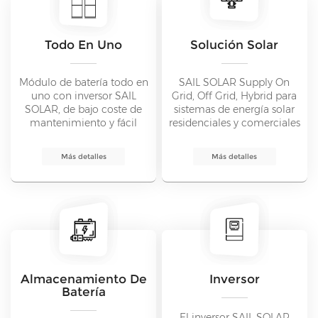
Todo En Uno
Solución Solar
Módulo de batería todo en
SAIL SOLAR Supply On
uno con inversor SAIL
Grid, Off Grid, Hybrid para
SOLAR, de bajo coste de
sistemas de energía solar
mantenimiento y fácil
residenciales y comerciales
instalación.Diseño modular
de 1KW a 1000MW.
inteligente y monitoreo en
Más detalles
Más detalles
línea a través de la
aplicación ESS.
Almacenamiento De
Inversor
Batería
El inversor SAIL SOLAR