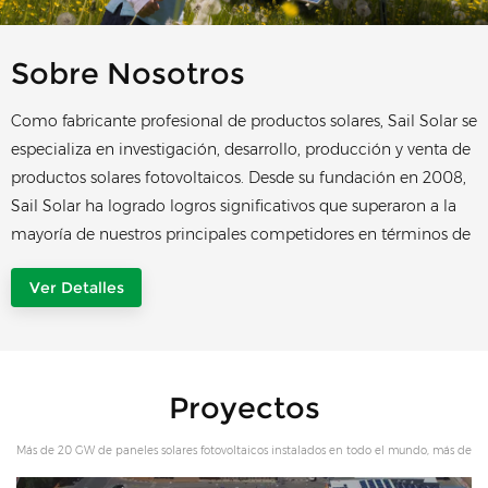
Sobre Nosotros
Como fabricante profesional de productos solares, Sail Solar se
especializa en investigación, desarrollo, producción y venta de
productos solares fotovoltaicos. Desde su fundación en 2008,
Sail Solar ha logrado logros significativos que superaron a la
mayoría de nuestros principales competidores en términos de
capacidad de producción y en la cantidad de diseños
Ver Detalles
innovadores. Sail Solar mantiene su creencia de que la
innovación es el motor clave detrás del avance mediante la
búsqueda de nuevas tecnologías de innovaciones
tecnológicas. Sail Solar sirve a clientes de todo el mundo con
Proyectos
productos de alta calidad. Hasta ahora, más de 20 GW de
productos de Sail Solar se han aplicado ampliamente en más
Más de 20 GW de paneles solares fotovoltaicos instalados en todo el mundo, más de
de 150 países. Siguiendo la idea de integrar recursos globales,
20 000 sistemas solares para propietarios residenciales y comerciales