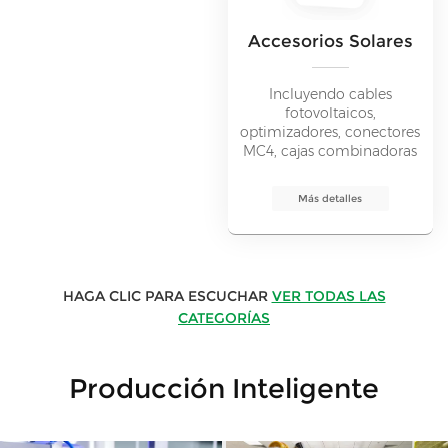
Accesorios Solares
Incluyendo cables
fotovoltaicos,
optimizadores, conectores
MC4, cajas combinadoras
fotovoltaicas y otros
productos de accesorios
Más detalles
solares. Promover el buen
funcionamiento de los
sistemas de energía solar.
HAGA CLIC PARA ESCUCHAR
VER TODAS LAS
CATEGORÍAS
Producción Inteligente