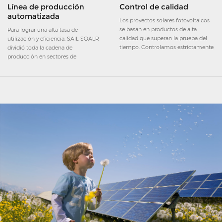
Línea de producción
Control de calidad
automatizada
Los proyectos solares fotovoltaicos
se basan en productos de alta
Para lograr una alta tasa de
calidad que superan la prueba del
utilización y eficiencia, SAIL SOALR
tiempo. Controlamos estrictamente
dividió toda la cadena de
cada paso del proceso de
producción en sectores de
fabricación, asegurando el más alto
producción automatizados
nivel de calidad.
separados pero estrechamente
unidos.