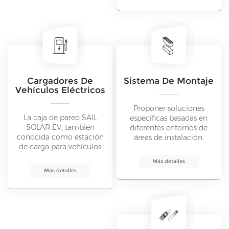
Cargadores De
Sistema De Montaje
Vehículos Eléctricos
Proponer soluciones
La caja de pared SAIL
específicas basadas en
SOLAR EV, también
diferentes entornos de
conocida como estación
áreas de instalación.
de carga para vehículos
Aumente la potencia del
eléctricos o equipo de
producto con
Más detalles
suministro de vehículos
profesionalismo y calidad.
Más detalles
eléctricos (EVSE), es un
dispositivo que se utiliza
para cargar vehículos
eléctricos (EV) desde una
fuente de energía eléctrica.