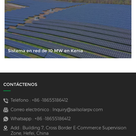
Sistema en red de 10 MW en Kenia
CONTÁCTENOS
Teléfono :
+86 -18655186412
Correo electrónico :
Inquiry@sailsolarpv.com
Whatsapp :
+86 -18655186412
Add : Building 7, Cross Border E-Commerce Supervision
Zone, Hefei, China