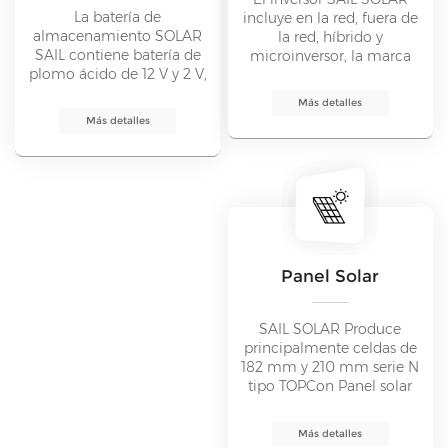
La batería de
incluye en la red, fuera de
almacenamiento SOLAR
la red, híbrido y
SAIL contiene batería de
microinversor, la marca
plomo ácido de 12 V y 2 V,
contiene Growatt, Deye,
batería de GEL, batería de
Solax, Goodwe, Huawei,
Más detalles
plomo y carbono, batería
etc.
Más detalles
de terminal frontal, etc.
Panel Solar
SAIL SOLAR Produce
principalmente celdas de
182 mm y 210 mm serie N
tipo TOPCon Panel solar
fotovoltaico monocristalino
MBB de media celda.
Más detalles