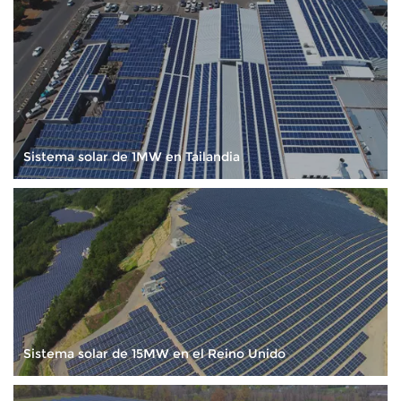
integramos completamente capital, tecnología, marcas, redes
y recursos de fabricación, forjando un equipo talentoso, una
plataforma de I + D, un servicio posventa y redes de mercado
para operaciones internacionalizadas, impulsando y
administrando industrias globales. maquetación y desarrollo
de negocio. Con base en las capacidades centrales en
ingeniería de proyectos, servicios comerciales, integración de
Sistema solar de 1MW en Tailandia
sistemas y globalización, implementamos una estrategia
diversificada y logramos una plataforma integral para la
industria de energía limpia.
Sistema solar de 15MW en el Reino Unido