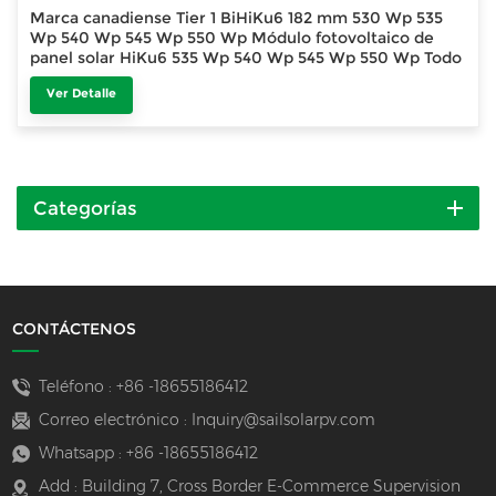
Marca canadiense Tier 1 BiHiKu6 182 mm 530 Wp 535
Wp 540 Wp 545 Wp 550 Wp Módulo fotovoltaico de
panel solar HiKu6 535 Wp 540 Wp 545 Wp 550 Wp Todo
negro 380 Wp 385 Wp 390 Wp 400 Wp
Ver Detalle
Categorías
CONTÁCTENOS
Teléfono :
+86 -18655186412
Correo electrónico :
Inquiry@sailsolarpv.com
Whatsapp :
+86 -18655186412
Add : Building 7, Cross Border E-Commerce Supervision