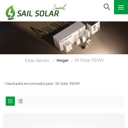
Hogar
JA Solar 550W
Estás Dentro :
/
/
1 resultados encontrados para "JA Solar 550W"