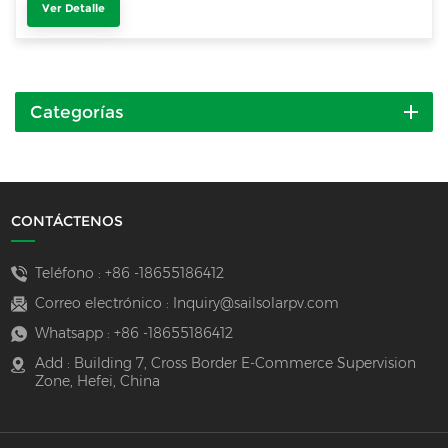
Ver Detalle
Categorías
CONTÁCTENOS
Teléfono :
+86 -18655186412
Correo electrónico :
Inquiry@sailsolarpv.com
Whatsapp :
+86 -18655186412
Add : Building 7, Cross Border E-Commerce Supervision
Zone, Hefei, China