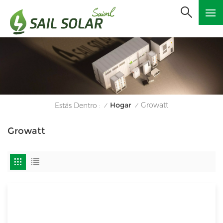
Hogar
Growatt
Estás Dentro :
/
/
Growatt