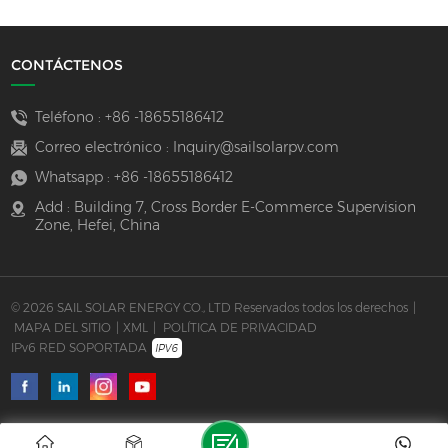
CONTÁCTENOS
Teléfono :
+86 -18655186412
Correo electrónico :
Inquiry@sailsolarpv.com
Whatsapp :
+86 -18655186412
Add : Building 7, Cross Border E-Commerce Supervision
Zone, Hefei, China
© 2026 SAIL SOLAR ENERGY CO., LTD Reservados todos los derechos
|
MAPA DEL SITIO
|
XML
|
POLÍTICA DE PRIVACIDAD
IPv6 RED SOPORTADA