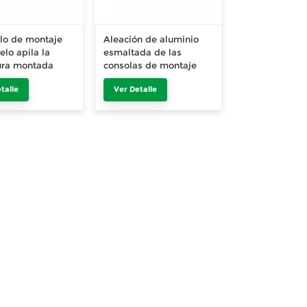
illo de montaje
Aleación de aluminio
elo apila la
esmaltada de las
ura montada
consolas de montaje
on bloques de
del tejado de teja para
talle
Ver Detalle
o
el uso residencial de la
Sistema Solar