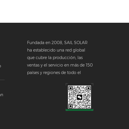
Fundada en 2008, SAIL SOLAR
ha establecido una red global
que cubre la producción, las
ventas y el servicio en más de 150
o
países y regiones de todo el
a
mundo.
 en
án
a