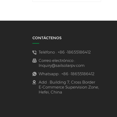
CONTÁCTENOS
Teléfono :
+86 -18655186412
Correo electrónico :
Inquiry@sailsolarpv.com
Whatsapp :
+86 -18655186412
Add : Building 7, Cross Border
E-Commerce Supervision Zone,
Hefei, China