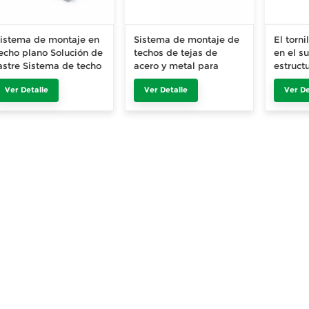
istema de montaje en
Sistema de montaje de
El torn
echo plano Solución de
techos de tejas de
en el su
astre Sistema de techo
acero y metal para
estruct
lano Soporte de
techos de fábricas y
solar c
Ver Detalle
Ver Detalle
Ver De
brazadera
almacenes
cement