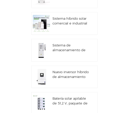
kWh con
almacenamiento de
energía solar
Sistema híbrido solar
comercial e industrial
de 100 kW/125 kW
Sistema de
almacenamiento de
energía solar Deye
GE-F60 All in One ESS
para uso comercial e
industrial, con
Nuevo inversor híbrido
gabinete para baterías
de almacenamiento
de litio de 60 kWh,
de energía solar Deye
para exteriores, 51,2 V,
SUN-7/7.6/8/10/12K-
100 Ah.
SG06LP1-EU-CM3
Batería solar apilable
de 51,2 V, paquete de
baterías de litio (100
Ah y 200 Ah) para ESS