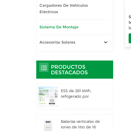
Cargadores De Vehículos
Eléctricos
S
t
Sistema De Montaje
l
p
a
Accesorios Solares
PRODUCTOS
DESTACADOS
ESS de 261 kWh,
refrigerado por
líquido, para uso
comercial e industrial,
con gabinete exterior
integrado IP66
Baterías verticales de
iones de litio de 16