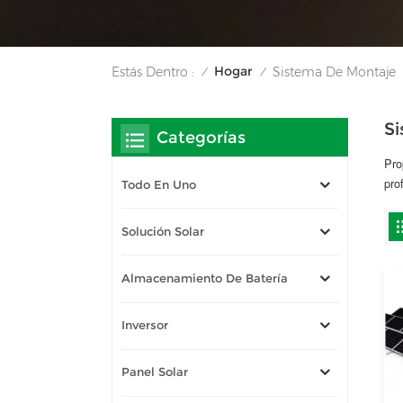
Hogar
Estás Dentro :
Sistema De Montaje
/
/
S
Categorías
Pro
pro
Todo En Uno
Solución Solar
Almacenamiento De Batería
Inversor
Panel Solar