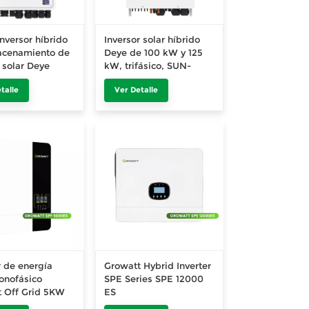
nversor híbrido
Inversor solar híbrido
acenamiento de
Deye de 100 kW y 125
 solar Deye
kW, trifásico, SUN-
7.6/8/10/12K-
100/125K-SG02HP3-EU-
talle
Ver Detalle
1-EU-CM3
GM8/GM10 para
sistemas de
almacenamiento de
energía solar.
r de energía
Growatt Hybrid Inverter
onofásico
SPE Series SPE 12000
 Off Grid 5KW
ES
00ES