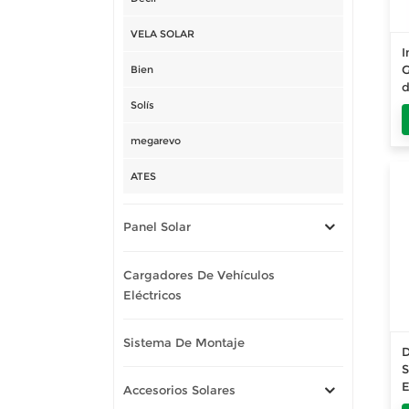
VELA SOLAR
I
Bien
G
d
a
Solís
a
e
megarevo
c
ATES
Panel Solar
Cargadores De Vehículos
Eléctricos
Sistema De Montaje
D
E
Accesorios Solares
t