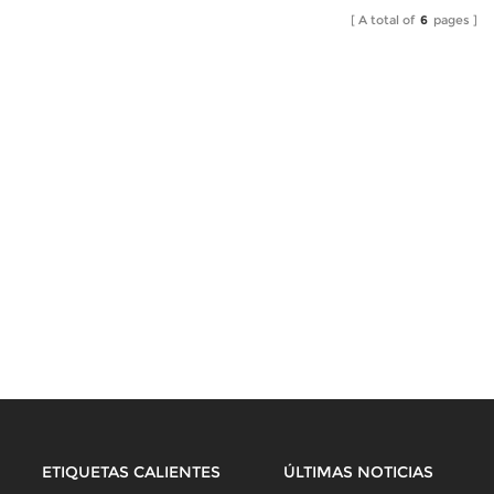
A total of
6
pages
ETIQUETAS CALIENTES
ÚLTIMAS NOTICIAS