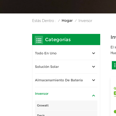
Hogar
Estás Dentro :
Inversor
/
/
In
Categorías
El 
Hua
Todo En Uno
Solución Solar
Almacenamiento De Batería
Inversor
Growatt
Decir