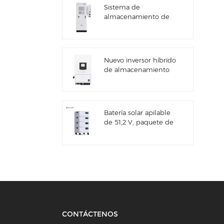
Sistema de
almacenamiento de
energía solar Deye
GE-F60 All in One ESS
para uso comercial e
industrial, con
Nuevo inversor híbrido
gabinete para baterías
de almacenamiento
de litio de 60 kWh,
de energía solar Deye
para exteriores, 51,2 V,
SUN-7/7.6/8/10/12K-
100 Ah.
SG06LP1-EU-CM3
Batería solar apilable
de 51,2 V, paquete de
baterías de litio (100
Ah y 200 Ah) para ESS
CONTÁCTENOS