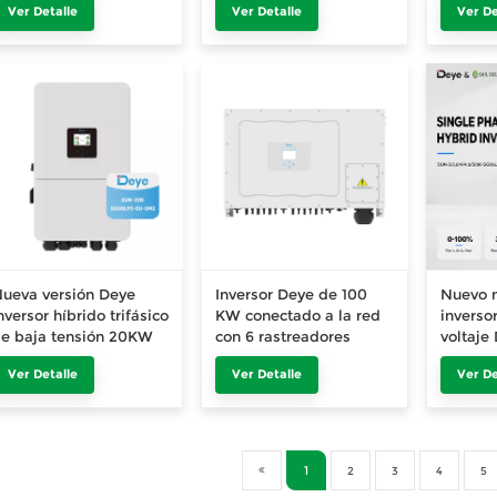
Ver Detalle
Ver Detalle
Ver De
almacenamiento de
energía para uso
comercial e industrial.
ueva versión Deye
Inversor Deye de 100
Nuevo 
nversor híbrido trifásico
KW conectado a la red
inverso
e baja tensión 20KW
con 6 rastreadores
voltaje
ara el hogar
MPPT SUN-100K-G03
3/3.6/4
Ver Detalle
Ver Detalle
Ver De
SG06LP
1
2
3
4
5