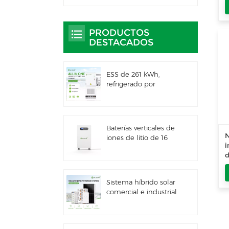
PRODUCTOS
DESTACADOS
ESS de 261 kWh,
refrigerado por
líquido, para uso
comercial e industrial,
con gabinete exterior
integrado IP66
Baterías verticales de
N
iones de litio de 16
i
kWh con
d
almacenamiento de
p
energía solar
Sistema híbrido solar
comercial e industrial
de 100 kW/125 kW