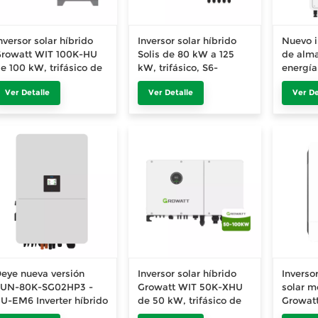
nversor solar híbrido
Inversor solar híbrido
Nuevo i
rowatt WIT 100K-HU
Solis de 80 kW a 125
de alm
e 100 kW, trifásico de
kW, trifásico, S6-
energía
lto voltaje, con
EH3P(80-125)K10-NV-
SUN-7/
Ver Detalle
Ver Detalle
Ver De
lmacenamiento de
YD-H. Sistema de
SG06LP
nergía para uso
almacenamiento de
omercial.
energía solar para
sistemas de
almacenamiento de
energía (ESS)
comerciales.
eye nueva versión
Inversor solar híbrido
Inverso
SUN-80K-SG02HP3 -
Growatt WIT 50K-XHU
solar m
U-EM6 Inverter híbrido
de 50 kW, trifásico de
Growatt
rifásico
alto voltaje, con
SPF 50