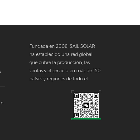
Fundada en 2008, SAIL SOLAR
ha establecido una red global
que cubre la producción, las
ventas y el servicio en más de 150
o
países y regiones de todo el
a
mundo.
 en
án
a