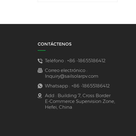
CONTÁCTENOS
Teléfono :
+86 -18655186412
Correo electrónico :
Inquiry@sailsolarpv.com
Whatsapp :
+86 -18655186412
Add : Building 7, Cross Border
E-Commerce Supervision Zone,
Hefei, China