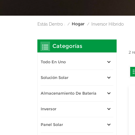
Hogar
Estás Dentro :
Inversor Híbrido
/
/
Categorías
2 r
Todo En Uno
Solución Solar
Almacenamiento De Batería
Inversor
Panel Solar