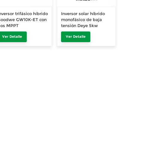
nversor trifásico híbrido
Inversor solar híbrido
Goodwe GW10K-ET con
monofásico de baja
dos MPPT
tensión Deye 5kw
Ver Detalle
Ver Detalle