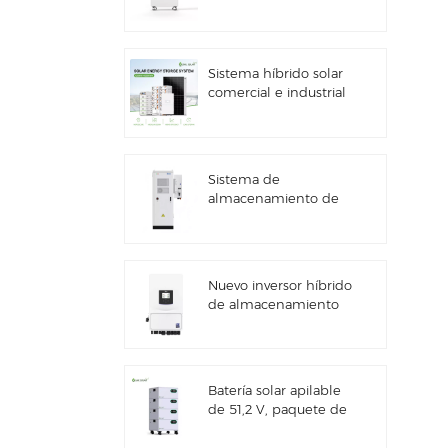
kWh con
almacenamiento de
energía solar
Sistema híbrido solar
comercial e industrial
de 100 kW/125 kW
Sistema de
almacenamiento de
energía solar Deye
GE-F60 All in One ESS
para uso comercial e
industrial, con
Nuevo inversor híbrido
gabinete para baterías
de almacenamiento
de litio de 60 kWh,
de energía solar Deye
para exteriores, 51,2 V,
SUN-7/7.6/8/10/12K-
100 Ah.
SG06LP1-EU-CM3
Batería solar apilable
de 51,2 V, paquete de
baterías de litio (100
Ah y 200 Ah) para ESS