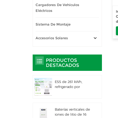
Cargadores De Vehículos
Eléctricos
I
Sistema De Montaje
Accesorios Solares
PRODUCTOS
DESTACADOS
ESS de 261 kWh,
refrigerado por
líquido, para uso
comercial e industrial,
con gabinete exterior
integrado IP66
Baterías verticales de
iones de litio de 16