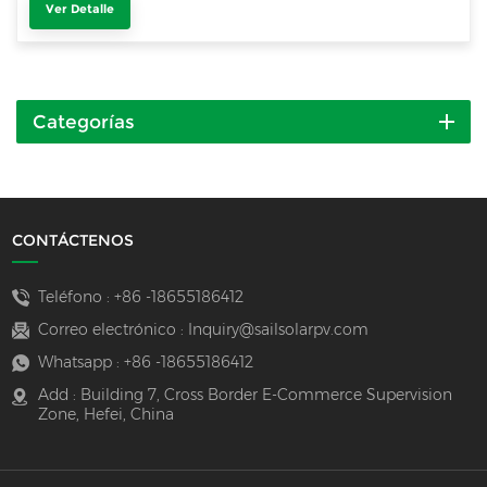
Ver Detalle
Categorías
CONTÁCTENOS
Teléfono :
+86 -18655186412
Correo electrónico :
Inquiry@sailsolarpv.com
Whatsapp :
+86 -18655186412
Add : Building 7, Cross Border E-Commerce Supervision
Zone, Hefei, China