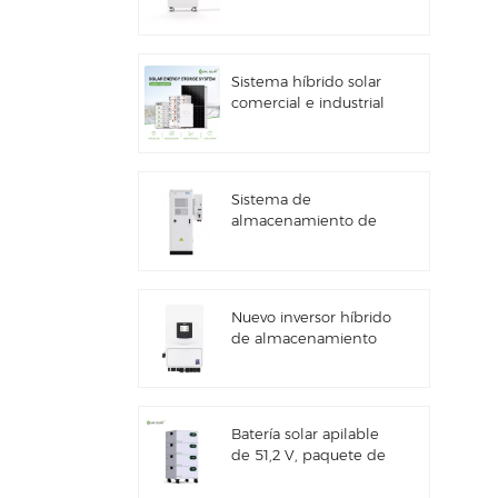
kWh con
almacenamiento de
energía solar
Sistema híbrido solar
comercial e industrial
de 100 kW/125 kW
Sistema de
almacenamiento de
energía solar Deye
GE-F60 All in One ESS
para uso comercial e
industrial, con
Nuevo inversor híbrido
gabinete para baterías
de almacenamiento
de litio de 60 kWh,
de energía solar Deye
para exteriores, 51,2 V,
SUN-7/7.6/8/10/12K-
100 Ah.
SG06LP1-EU-CM3
Batería solar apilable
de 51,2 V, paquete de
baterías de litio (100
Ah y 200 Ah) para ESS