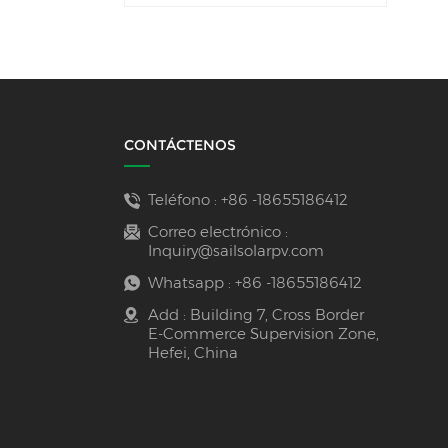
CONTÁCTENOS
Teléfono :
+86 -18655186412
Correo electrónico :
Inquiry@sailsolarpv.com
Whatsapp :
+86 -18655186412
Add : Building 7, Cross Border
E-Commerce Supervision Zone,
Hefei, China