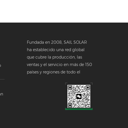
Fundada en 2008, SAIL SOLAR
ha establecido una red global
que cubre la producción, las
ventas y el servicio en más de 150
o
países y regiones de todo el
a
mundo.
 en
án
a