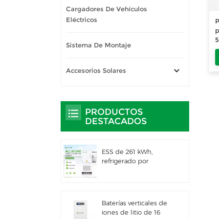
Cargadores De Vehículos
Eléctricos
P
p
5
Sistema De Montaje
e
Accesorios Solares
PRODUCTOS
DESTACADOS
ESS de 261 kWh,
refrigerado por
líquido, para uso
comercial e industrial,
con gabinete exterior
integrado IP66
Baterías verticales de
iones de litio de 16