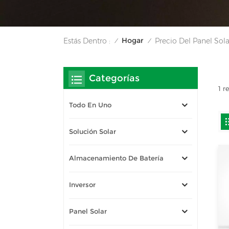
Hogar
Estás Dentro :
Precio Del Panel So
/
/
Categorías
1 r
Todo En Uno
Solución Solar
Almacenamiento De Batería
Inversor
Panel Solar