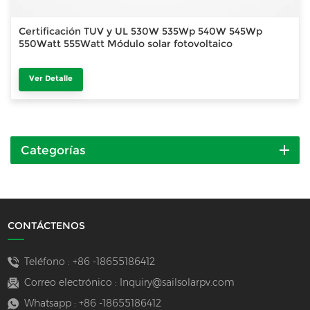
Certificación TUV y UL 530W 535Wp 540W 545Wp
550Watt 555Watt Módulo solar fotovoltaico
Ver Detalle
Categorías
CONTÁCTENOS
Teléfono :
+86 -18655186412
Correo electrónico :
Inquiry@sailsolarpv.com
Whatsapp :
+86 -18655186412