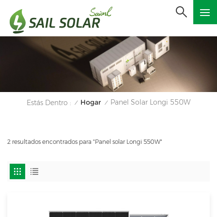
Hogar
Panel Solar Longi 550W
Estás Dentro :
/
/
2 resultados encontrados para "Panel solar Longi 550W"