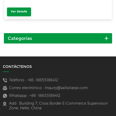
Ver Detalle
Categorías
CONTÁCTENOS
Teléfono :
+86 -18655186412
Correo electrónico :
Inquiry@sailsolarpv.com
Whatsapp :
+86 -18655186412
Add : Building 7, Cross Border E-Commerce Supervision
Zone, Hefei, China