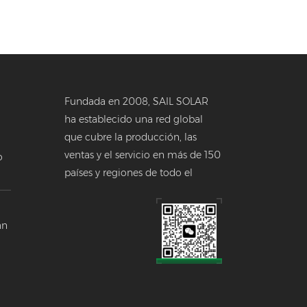
Fundada en 2008, SAIL SOLAR
ha establecido una red global
que cubre la producción, las
ventas y el servicio en más de 150
o
países y regiones de todo el
a
mundo.
 en
án
a