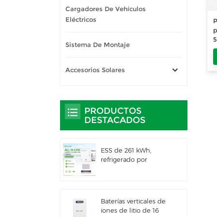
Cargadores De Vehículos
Eléctricos
P
p
5
Sistema De Montaje
e
Accesorios Solares
PRODUCTOS
DESTACADOS
ESS de 261 kWh,
refrigerado por
líquido, para uso
comercial e industrial,
con gabinete exterior
integrado IP66
Baterías verticales de
iones de litio de 16