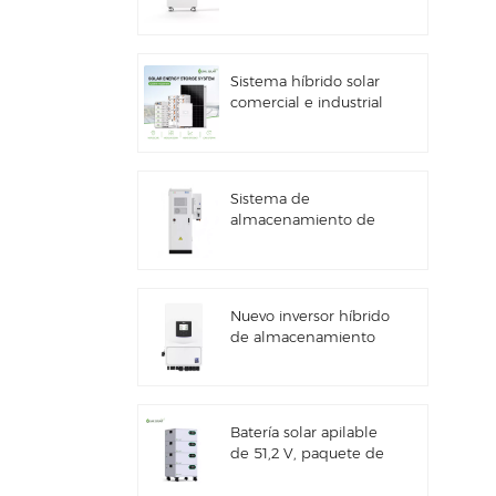
kWh con
almacenamiento de
energía solar
Sistema híbrido solar
comercial e industrial
de 100 kW/125 kW
Sistema de
almacenamiento de
energía solar Deye
GE-F60 All in One ESS
para uso comercial e
industrial, con
Nuevo inversor híbrido
gabinete para baterías
de almacenamiento
de litio de 60 kWh,
de energía solar Deye
para exteriores, 51,2 V,
SUN-7/7.6/8/10/12K-
100 Ah.
SG06LP1-EU-CM3
Batería solar apilable
de 51,2 V, paquete de
baterías de litio (100
Ah y 200 Ah) para ESS