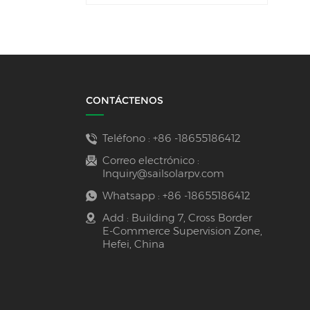
CONTÁCTENOS
Teléfono :
+86 -18655186412
Correo electrónico :
Inquiry@sailsolarpv.com
Whatsapp :
+86 -18655186412
Add : Building 7, Cross Border
E-Commerce Supervision Zone,
Hefei, China