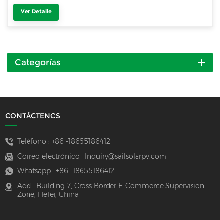
Ver Detalle
Categorías
CONTÁCTENOS
Teléfono :
+86 -18655186412
Correo electrónico :
Inquiry@sailsolarpv.com
Whatsapp :
+86 -18655186412
Add : Building 7, Cross Border E-Commerce Supervision
Zone, Hefei, China