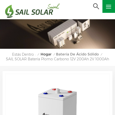
Hogar
Batería De Ácido Sólido
Estás Dentro :
/
/
/
SAIL SOLAR Batería Plomo Carbono 12V 200Ah 2V 1000Ah