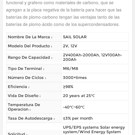
funcional y grafeno como materiales de carbono, que se
agregan a la placa negativa de la batería para hacer que las
baterías de plomo-carbono tengan las ventajas tanto de las
baterías de plomo-ácido como de los supercondensadores.
Nombre De La Marca :
SAIL SOLAR
Modelo Del Producto :
2V, 12V
2V400Ah-2000Ah, 12V100Ah-
Rango De Capacidad :
200Ah
Tipo De Terminal :
M6/M8
Número De Ciclos :
3000+times
Eficiencia :
≥98%
Vida De Diseño :
20 years at 25℃
Temperatura De
-40℃~60℃
Operacion :
Tasa De Autodescarga :
≤3% per month
UPS/EPS systems Solar energy
system/Wind Energy System
Solicitud :