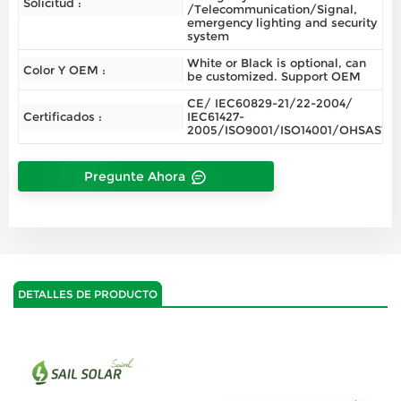
Solicitud :
/Telecommunication/Signal,
emergency lighting and security
system
White or Black is optional, can
Color Y OEM :
be customized. Support OEM
CE/ IEC60829-21/22-2004/
Certificados :
IEC61427-
2005/ISO9001/ISO14001/OHSAS180
Pregunte Ahora
DETALLES DE PRODUCTO