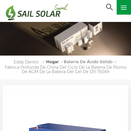
Hogar
Batería De Ácido Sólido
Estás Dentro :
/
/
/
Fábrica Profunda De China Del Ciclo De La Batería De Plomo
De AGM De La Batería Del Gel De 12V 150Ah