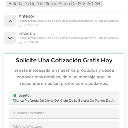
Batería De Gel De Plomo Ácido De 12 V 150 AH
Anterior
Fábrica profunda de China del ciclo de la batería de plomo de AGM de la batería del
gel de 12V 200Ah
Próximo
Fábrica profunda de China del ciclo de la batería de plomo de AGM de la batería del
gel de 12V 100AH
Solicite Una Cotización Gratis Hoy
Si está interesado en nuestros productos y desea
conocer más detalles, deje un mensaje aquí, le
responderemos tan pronto como podamos.
Sujeto :
Fábrica Profunda De China Del Ciclo De La Batería De Plomo De AGM De La Batería Del Gel De 12V 150Ah