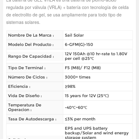
regulada por válvula (VRLA) + batería con tecnología de celda
de electrolito de gel, se usa ampliamente para todo tipo de
sistemas solares.
Nombre De La Marca :
Sail Solar
Modelo Del Producto :
6-GFM(G)-150
12V 150Ah @10 hr-rate to 1.80V
Rango De Capacidad :
per cell @25℃
Tipo De Terminal :
F5 (M8)/ F12 (M8)
Número De Ciclos :
3000+ times
Eficiencia :
≥98%
Vida De Diseño :
15 years for 12V (25℃)
Temperatura De
-40℃~60℃
Operacion :
Tasa De Autodescarga :
≤3% per month
EPS and UPS battery
backup/Solar and wind energy
storage system