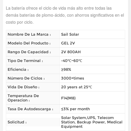
La batería ofrece el ciclo de vida más alto entre todas las
demás baterías de plomo-ácido, con ahorros significativos en el
costo por ciclo.
Nombre De La Marca :
Sail Solar
Modelo Del Producto :
GEL 2V
Rango De Capacidad :
2V 800AH
Tipo De Terminal :
-40℃~60℃
Eficiencia :
≥98%
Número De Ciclos :
3000+times
Vida De Diseño :
20 years at 25℃
Temperatura De
F14(M8)
Operacion :
Tasa De Autodescarga :
≤3% per month
Solar System,UPS, Telecom
Solicitud :
Station, Backup Power, Medical
Equipment