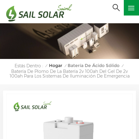
Hogar
Batería De Ácido Sólido
Estás Dentro :
/
/
/
Batería De Plomo De La Batería 2v 100ah Del Gel De 2v
100ah Para Los Sistemas De Iluminación De Emergencia