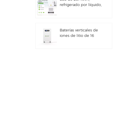
refrigerado por líquido,
para uso comercial e
industrial, con
gabinete exterior
integrado IP66
Baterías verticales de
iones de litio de 16
kWh con
almacenamiento de
energía solar
Sistema híbrido solar
comercial e industrial
de 100 kW/125 kW
Sistema de
almacenamiento de
energía solar Deye GE-
F60 All in One ESS
para uso comercial e
industrial, con
Nuevo inversor híbrido
gabinete para baterías
de almacenamiento