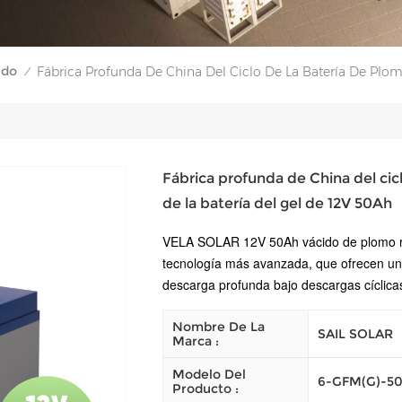
ido
Fábrica Profunda De China Del Ciclo De La Batería De Plo
/
Fábrica profunda de China del ci
de la batería del gel de 12V 50Ah
VELA SOLAR 12V 50Ah v
ácido de plomo 
tecnología más avanzada, que ofrecen un
descarga profunda bajo descargas cíclica
Nombre De La
SAIL SOLAR
Marca :
Modelo Del
6-GFM(G)-5
Producto :