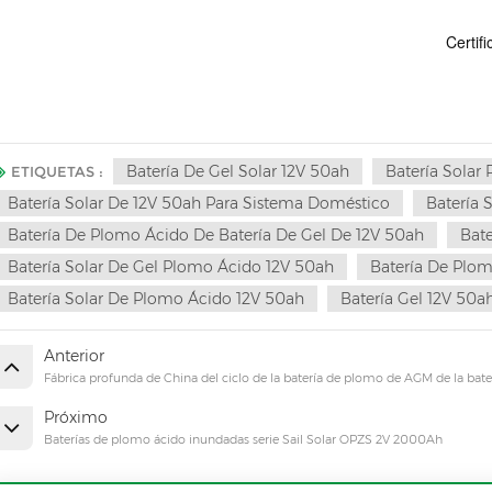
Certif
Batería De Gel Solar 12V 50ah
Batería Solar 
ETIQUETAS :
Batería Solar De 12V 50ah Para Sistema Doméstico
Batería 
Batería De Plomo Ácido De Batería De Gel De 12V 50ah
Bat
Batería Solar De Gel Plomo Ácido 12V 50ah
Batería De Plo
Batería Solar De Plomo Ácido 12V 50ah
Batería Gel 12V 50a
Anterior
Fábrica profunda de China del ciclo de la batería de plomo de AGM de la bate
Próximo
Baterías de plomo ácido inundadas serie Sail Solar OPZS 2V 2000Ah