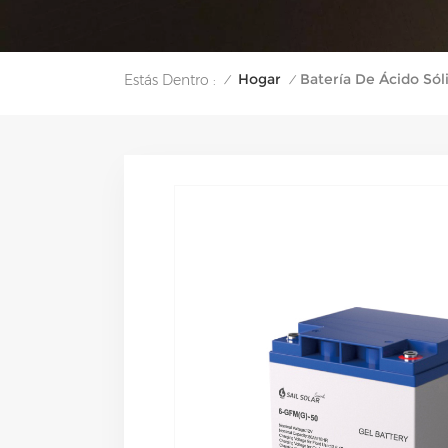
Hogar
Batería De Ácido Sól
Estás Dentro :
/
/