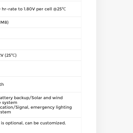
 hr-rate to 1.80V per cell @25℃
(M8)
12V (25℃)
th
attery backup/Solar and wind
e system
ation/Signal, emergency lighting
ystem
 is optional, can be customized.