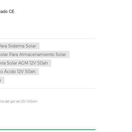
icado CE
Para Sistema Solar
Solar Para Almacenamiento Solar
ería Solar AGM 12V 50ah
mo Ácido 12V 50ah
h
ría del gel de 12V 100AH