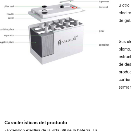
u otro 
electro
de gel
Sus el
plomo,
estruc
de des
produc
corrien
semana
Características del producto
>Extensión efectiva de la vida útil de la batería. La