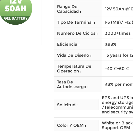
Rango De
12V 50Ah @10
Capacidad :
Tipo De Terminal :
F5 (M8)/ F12 
Número De Ciclos :
3000+times
Eficiencia :
≥98%
Vida De Diseño :
15 years for 
Temperatura De
-40℃~60℃
Operacion :
Tasa De
≤3% per mon
Autodescarga :
EPS and UPS b
energy storag
Solicitud :
/Telecommunic
and security s
White or Black
Color Y OEM :
Support OEM