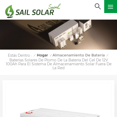
Hogar
Almacenamiento De Batería
Estás Dentro :
/
/
/
Baterías Solares De Plomo De La Batería Del Gel De 12V
100Ah Para El Sistema De Almacenamiento Solar Fuera De
La Red