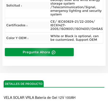
storage system
Solicitud :
/Telecommunication/Signal,
emergency lighting and security
system
CE/ IEC60829-21/22-2004/
Certificados :
IEC61427-
2005/ISO9001/ISO14001/OHSAS180
White or Black is optional, can
Color Y OEM :
be customized. Support OEM
Pregunte Ahora
DETALLES DE PRODUCTO
VELA SOLAR VRLA Batería de Gel 12V 100AH