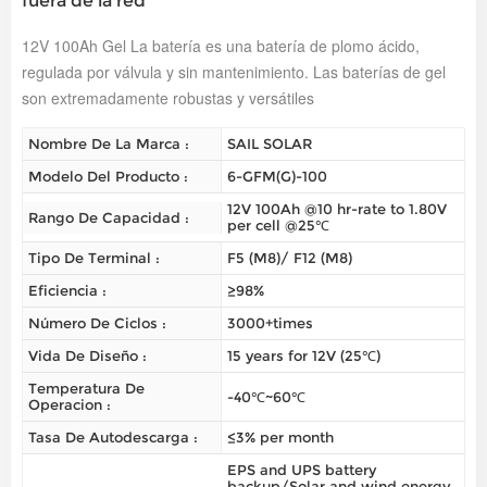
fuera de la red
12V 100Ah G
el
La batería es una batería de plomo ácido,
regulada por válvula y sin mantenimiento. Las baterías de gel
son extremadamente robustas y versátiles
Nombre De La Marca :
SAIL SOLAR
Modelo Del Producto :
6-GFM(G)-100
12V 100Ah @10 hr-rate to 1.80V
Rango De Capacidad :
per cell @25℃
Tipo De Terminal :
F5 (M8)/ F12 (M8)
Eficiencia :
≥98%
Número De Ciclos :
3000+times
Vida De Diseño :
15 years for 12V (25℃)
Temperatura De
-40℃~60℃
Operacion :
Tasa De Autodescarga :
≤3% per month
EPS and UPS battery
backup/Solar and wind energy