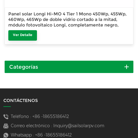
Panel solar Longi Hi-MO 4 Tier 1 Mono 450Wp, 455Wp,
460Wp, 465Wp de doble vidrio cortado a la mitad,
módulo fotovoltaico Longi, completamente negro,
355Wp, 360Wp, 370Wp
Ver Detalle
Categorías
CONTÁCTENOS
Teléfono :
+86 -18655186412
Correo electrónico :
Inquiry@sailsolarpv.com
Whatsapp :
+86 -18655186412