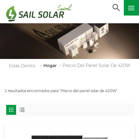
Hogar
Precio Del Panel Solar De 420W
Estás Dentro :
/
/
2 resultados encontrados para "Precio del panel solar de 420W"