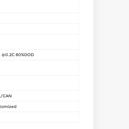
s @0.2C 80%DOD
2/CAN
stomized