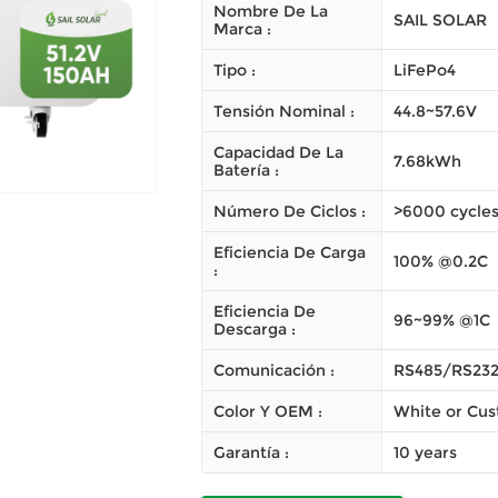
Nombre De La
SAIL SOLAR
Marca :
Tipo :
LiFePo4
Tensión Nominal :
44.8~57.6V
Capacidad De La
7.68kWh
Batería :
Número De Ciclos :
>6000 cycle
Eficiencia De Carga
100% @0.2C
:
Eficiencia De
96~99% @1C
Descarga :
Comunicación :
RS485/RS23
Color Y OEM :
White or Cu
Garantía :
10 years