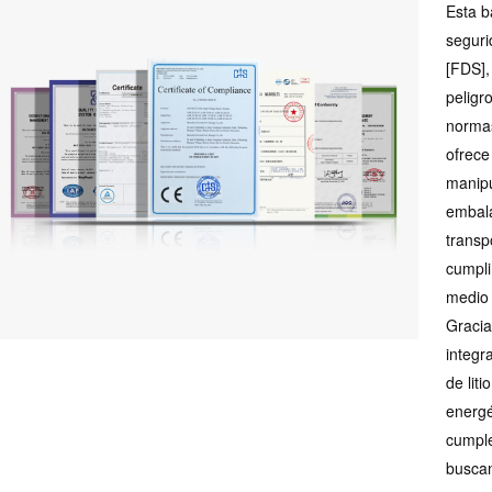
Esta b
seguri
[FDS],
peligr
normas
ofrece
manipu
embala
transp
cumpli
medio 
Gracia
integra
de lit
energé
cumple
buscan