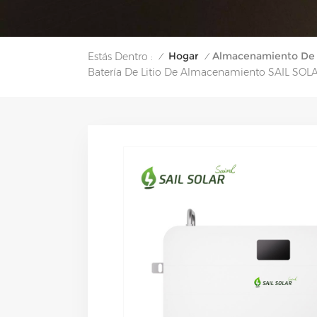
Hogar
Almacenamiento De 
Estás Dentro :
/
/
Batería De Litio De Almacenamiento SAIL SOLA