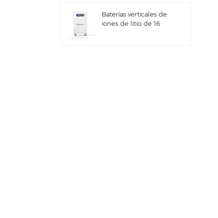
integrado IP66
Baterías verticales de
iones de litio de 16
kWh con
almacenamiento de
energía solar
Sistema híbrido solar
comercial e industrial
de 100 kW/125 kW
Sistema de
almacenamiento de
energía solar Deye GE-
F60 All in One ESS
para uso comercial e
industrial, con
Nuevo inversor híbrido
gabinete para baterías
de almacenamiento
de litio de 60 kWh,
de energía solar Deye
para exteriores, 51,2 V,
SUN-7/7.6/8/10/12K-
100 Ah.
SG06LP1-EU-CM3