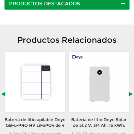
PRODUCTOS DESTACADOS
Productos Relacionados
s
Batería de litio apilable Deye
Batería de litio Deye Solar
GB-L-PRO HV LiFePO4 de 4
de 51,2 V, 314 Ah, 16 kWh,
a
kWh a 24 kWh para sistemas
serie RW-F16, para sistemas
El Deye GB-L Pro es un avanzado
El RW-F16 admite una potencia de