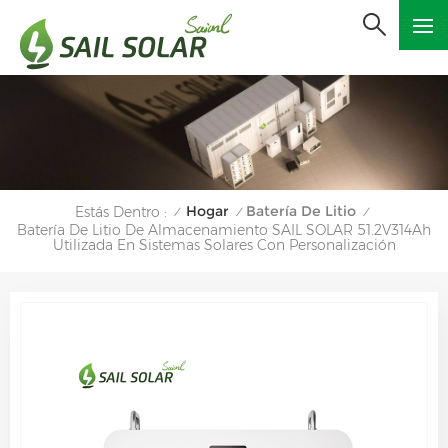
Hogar
Batería De Litio
Estás Dentro :
/
/
/
Batería De Litio De Almacenamiento SAIL SOLAR 51.2V314Ah
Utilizada En Sistemas Solares Con Personalización