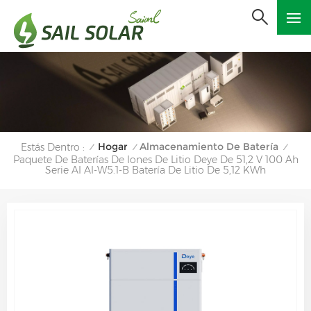
Hogar
Almacenamiento De Batería
Estás Dentro :
/
/
/
Paquete De Baterías De Iones De Litio Deye De 51,2 V 100 Ah
Serie AI AI-W5.1-B Batería De Litio De 5,12 KWh