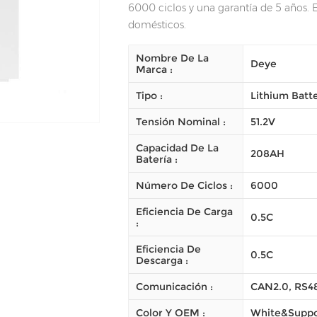
6000 ciclos y una garantía de 5 años. 
domésticos.
Nombre De La
Deye
Marca :
Tipo :
Lithium Batt
Tensión Nominal :
51.2V
Capacidad De La
208AH
Batería :
Número De Ciclos :
6000
Eficiencia De Carga
0.5C
:
Eficiencia De
0.5C
Descarga :
Comunicación :
CAN2.0, RS4
Color Y OEM :
White&Suppo