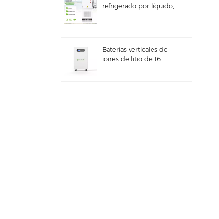
refrigerado por líquido,
para uso comercial e
industrial, con
gabinete exterior
integrado IP66
Baterías verticales de
iones de litio de 16
kWh con
almacenamiento de
energía solar
Sistema híbrido solar
comercial e industrial
de 100 kW/125 kW
Sistema de
almacenamiento de
energía solar Deye GE-
F60 All in One ESS
para uso comercial e
industrial, con
Nuevo inversor híbrido
gabinete para baterías
de almacenamiento