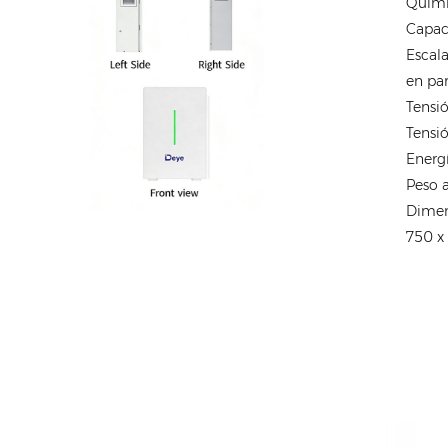
Quími
Capac
Escal
en par
Tensi
Tensió
Energ
Peso 
Dimen
750 