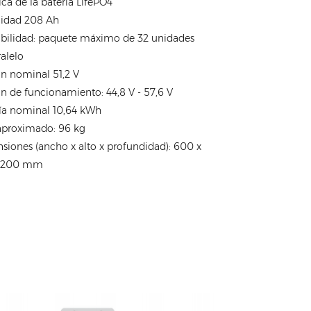
ca de la batería LifePO4
idad 208 Ah
abilidad: paquete máximo de 32 unidades
alelo
ón nominal 51,2 V
n de funcionamiento: 44,8 V - 57,6 V
ía nominal 10,64 kWh
aproximado: 96 kg
siones (ancho x alto x profundidad): 600 x
x 200 mm