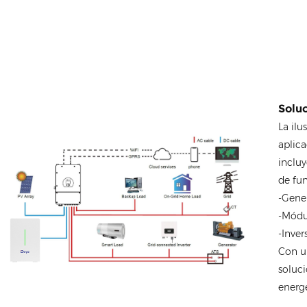
Solu
La ilu
aplica
incluy
de fu
-Gene
-Módu
-Inver
Con u
soluci
energé