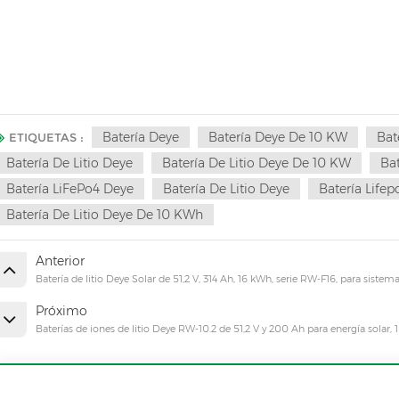
Batería Deye
Batería Deye De 10 KW
Bat
ETIQUETAS :
Batería De Litio Deye
Batería De Litio Deye De 10 KW
Bat
Batería LiFePo4 Deye
Batería De Litio Deye
Batería Life
Batería De Litio Deye De 10 KWh
Anterior
Batería de litio Deye Solar de 51,2 V, 314 Ah, 16 kWh, serie RW-F16, para sist
Próximo
Baterías de iones de litio Deye RW-10.2 de 51,2 V y 200 Ah para energía solar, 