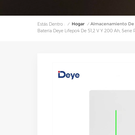
Hogar
Almacenamiento De 
Estás Dentro :
/
/
Batería Deye Lifepo4 De 51,2 V Y 200 Ah, Seri