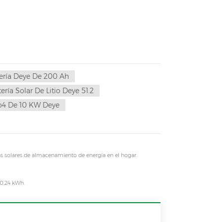
ería Deye De 200 Ah
ería Solar De Litio Deye 51.2
po4 De 10 KW Deye
emas solares de almacenamiento de energía en el hogar.
10,24 kWh.