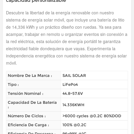
capacidad personalizable
Descubre la libertad de la energía renovable con nuestro
sistema de energía solar móvil, que incluye una batería de litio
de 14,336 kWh y un práctico diseño con ruedas. Ya sea para
acampar, trabajar en remoto u organizar eventos sin conexión a
la red eléctrica, esta solución de energía portátil te garantiza
electricidad fiable dondequiera que vayas. Experimenta la
independencia energética con nuestro sistema de energía solar
móvil.
Nombre De La Marca :
SAIL SOLAR
Tipo :
LiFePo4
Tensión Nominal :
44.8~57.6V
Capacidad De La Batería
14.336KWH
:
Número De Ciclos :
>6000 cycles @0.2C 80%DOD
Eficiencia De Carga :
100% @0.2C
Eficiencia De Descarga :
96~99% @1C