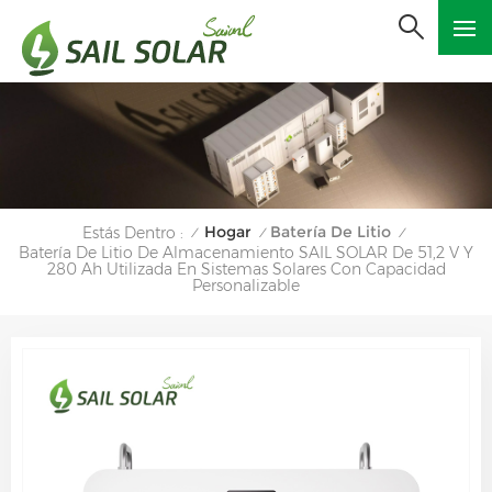
Hogar
Batería De Litio
Estás Dentro :
/
/
/
Batería De Litio De Almacenamiento SAIL SOLAR De 51,2 V Y
280 Ah Utilizada En Sistemas Solares Con Capacidad
Personalizable