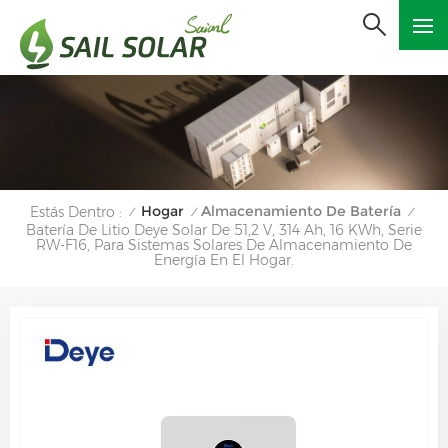
Hogar
Almacenamiento De Batería
Estás Dentro :
/
/
/
Batería De Litio Deye Solar De 51,2 V, 314 Ah, 16 KWh, Serie
RW-F16, Para Sistemas Solares De Almacenamiento De
Energía En El Hogar.