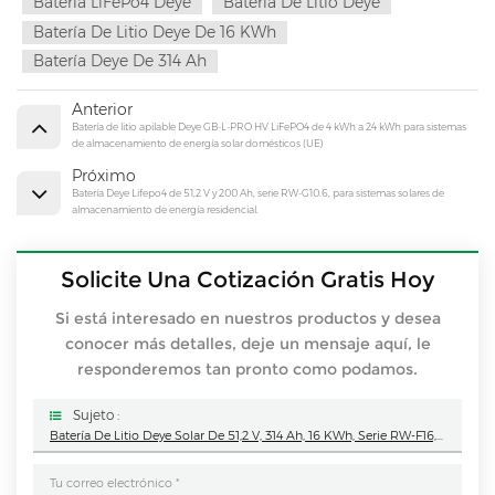
Batería LiFePo4 Deye
Batería De Litio Deye
Batería De Litio Deye De 16 KWh
Batería Deye De 314 Ah
Anterior
Batería de litio apilable Deye GB-L-PRO HV LiFePO4 de 4 kWh a 24 kWh para sistemas
de almacenamiento de energía solar domésticos (UE)
Próximo
Batería Deye Lifepo4 de 51,2 V y 200 Ah, serie RW-G10.6, para sistemas solares de
almacenamiento de energía residencial.
Solicite Una Cotización Gratis Hoy
Si está interesado en nuestros productos y desea
conocer más detalles, deje un mensaje aquí, le
responderemos tan pronto como podamos.
Sujeto :
Batería De Litio Deye Solar De 51,2 V, 314 Ah, 16 KWh, Serie RW-F16, Para Sistemas Solares De Almacenamiento De Energía En El Hogar.