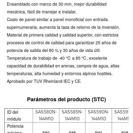
Ensamblado con marco de 30 mm, mejor durabilidad
mecánica, fácil de manejar e instalar.
Costo de panel similar a panel monoficial con entrada
supernumeraria, aumenta la tasa de retorno de la inversión.
Material de primera calidad y calidad superior, con estrictos
procesos de control de calidad para garantizar 25 años de
potencia de salida del 80 % y 30 años de vida útil.
Temperatura de trabajo de -40 ℃ a 85 ℃, excelente
capacidad de durabilidad en arenas, campos de agua, altas
temperaturas, alta humedad y entornos alpinos hostiles.
Aprobado por TUV Rheinland IEC y CE.
Parámetros del producto (STC)
ID del
SAS580N-
SAS585N-
SAS590N-
SAS595N
módulo
144M10
144M10
144M10
144M10
Potencia
máxima
580
585
590
595