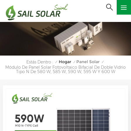
Hogar
Panel Solar
Estás Dentro :
/
/
/
Módulo De Panel Solar Fotovoltaico Bifacial De Doble Vidrio
Tipo N De 580 W, 585 W, 590 W, 595 W Y 600 W