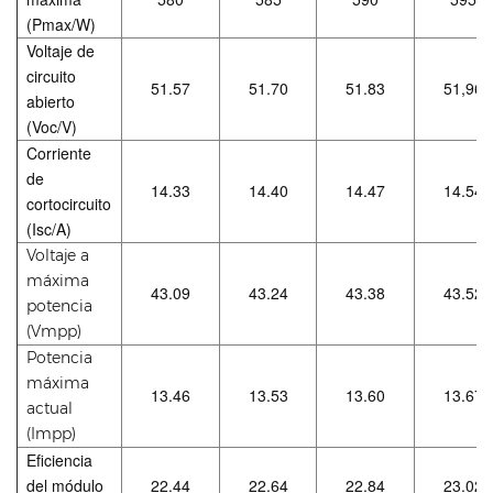
(Pmax/W)
Voltaje de
circuito
51.57
51.70
51.83
51,96
abierto
(Voc/V)
Corriente
de
14.33
14.40
14.47
14.54
cortocircuito
(Isc/A)
Voltaje a
máxima
43.09
43.24
43.38
43.52
potencia
(Vmpp)
Potencia
máxima
13.46
13.53
13.60
13.67
actual
(Impp)
Eficiencia
del módulo
22.44
22.64
22.84
23.02