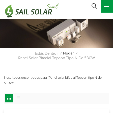
Hogar
Estás Dentro :
/
/
Panel Solar Bifacial Topcon Tipo N De 580W
1 resultados encontrados para "Panel solar bifacial Topcon tipo N de
580W"