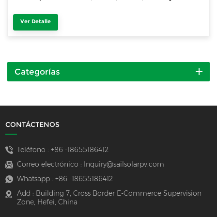
Ver Detalle
Categorías
CONTÁCTENOS
Teléfono :
+86 -18655186412
Correo electrónico :
Inquiry@sailsolarpv.com
Whatsapp :
+86 -18655186412
Add : Building 7, Cross Border E-Commerce Supervision
Zone, Hefei, China