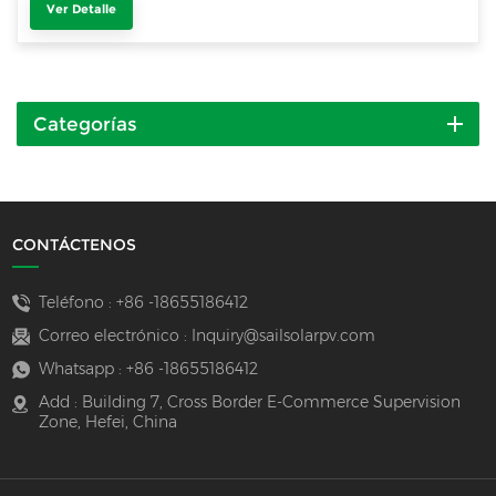
Ver Detalle
Categorías
CONTÁCTENOS
Teléfono :
+86 -18655186412
Correo electrónico :
Inquiry@sailsolarpv.com
Whatsapp :
+86 -18655186412
Add : Building 7, Cross Border E-Commerce Supervision
Zone, Hefei, China