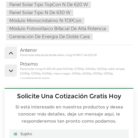
Panel Solar Tipo TopCon N De 620 W
Panel Solar Tipo N De 630 W
Módulo Monocristalino N-TOPCon
Módulo Fotovoltaico Bifacial De Alta Potencia
Generación De Energía De Doble Cara
Anterior
Panel solar bifacial de doble vidrio Longi Hi MO-7 de 620 W
Próximo
Panel solar Longi Hi-MO X6 serie 565Wp, 570Wp, 580Wp, 585Wp, vidrio simple,
520Wp, 530Wp, 540Wp, marco negro, 415Wp, 420Wp, 430Wp, 435Wp,
completamente negro
Solicite Una Cotización Gratis Hoy
Si está interesado en nuestros productos y desea
conocer más detalles, deje un mensaje aquí, le
responderemos tan pronto como podamos.
Sujeto :