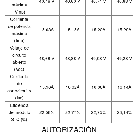
40,46 V
40,60 V
40,74 V
40,88 V
máxima
(Vmp)
Corriente
de potencia
15.08A
15.15A
15.22A
15.29A
máxima
(Imp)
Voltaje de
circuito
48,68 V
48,88 V
49,08 V
49,28 V
abierto
(Voc)
Corriente
de
15.96A
16.02A
16.08A
16.14A
cortocircuito
(Isc)
Eficiencia
del módulo
22,58%
22,77%
22,95%
23,14%
STC (%)
AUTORIZACIÓN