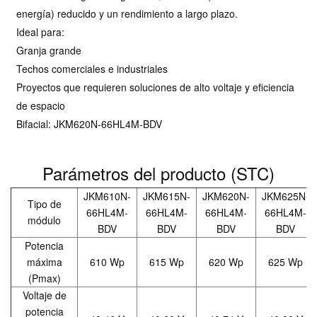
energía) reducido y un rendimiento a largo plazo.
Ideal para:
Granja grande
Techos comerciales e industriales
Proyectos que requieren soluciones de alto voltaje y eficiencia
de espacio
Bifacial: JKM620N-66HL4M-BDV
Parámetros del producto (STC)
JKM610N-
JKM615N-
JKM620N-
JKM625N-
Tipo de
66HL4M-
66HL4M-
66HL4M-
66HL4M-
módulo
BDV
BDV
BDV
BDV
Potencia
máxima
610 Wp
615 Wp
620 Wp
625 Wp
(Pmax)
Voltaje de
potencia