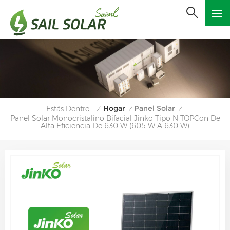
Hogar
Panel Solar
Estás Dentro :
/
/
/
Panel Solar Monocristalino Bifacial Jinko Tipo N TOPCon De
Alta Eficiencia De 630 W (605 W A 630 W)