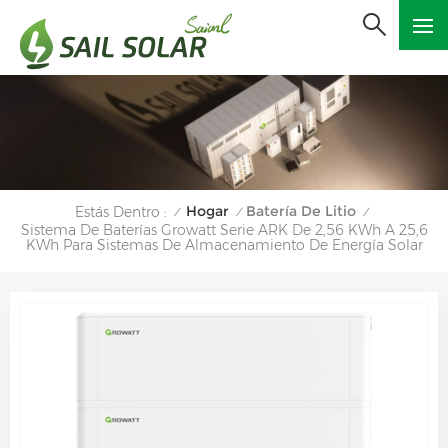
Hogar
Batería De Litio
Estás Dentro :
/
/
/
Sistema De Baterías Growatt Serie ARK De 2,56 KWh A 25,6
KWh Para Sistemas De Almacenamiento De Energía Solar