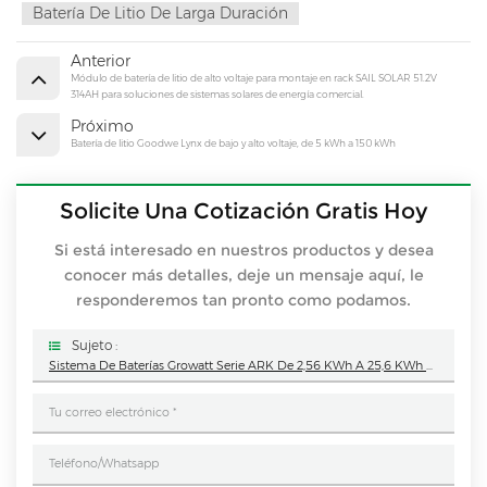
Batería De Litio De Larga Duración
Anterior
Módulo de batería de litio de alto voltaje para montaje en rack SAIL SOLAR 51.2V
314AH para soluciones de sistemas solares de energía comercial.
Próximo
Batería de litio Goodwe Lynx de bajo y alto voltaje, de 5 kWh a 150 kWh
Solicite Una Cotización Gratis Hoy
Si está interesado en nuestros productos y desea
conocer más detalles, deje un mensaje aquí, le
responderemos tan pronto como podamos.
Sujeto :
Sistema De Baterías Growatt Serie ARK De 2,56 KWh A 25,6 KWh Para Sistemas De Almacenamiento De Energía Solar