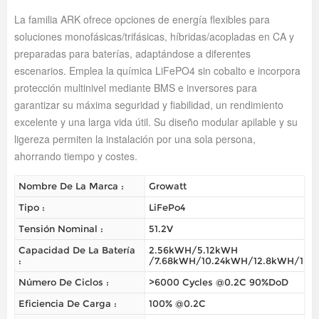
La familia ARK ofrece opciones de energía flexibles para
soluciones monofásicas/trifásicas, híbridas/acopladas en CA y
preparadas para baterías, adaptándose a diferentes
escenarios. Emplea la química LiFePO4 sin cobalto e incorpora
protección multinivel mediante BMS e inversores para
garantizar su máxima seguridad y fiabilidad, un rendimiento
excelente y una larga vida útil. Su diseño modular apilable y su
ligereza permiten la instalación por una sola persona,
ahorrando tiempo y costes.
Nombre De La Marca :
Growatt
Tipo :
LiFePo4
Tensión Nominal :
51.2V
Capacidad De La Batería
2.56kWH/5.12kWH
:
/7.68kWH/10.24kWH/12.8kWH/15.
Número De Ciclos :
>6000 Cycles @0.2C 90%DoD
Eficiencia De Carga :
100% @0.2C