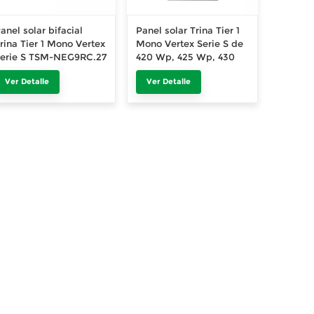
anel solar bifacial
Panel solar Trina Tier 1
rina Tier 1 Mono Vertex
Mono Vertex Serie S de
erie S TSM-NEG9RC.27
420 Wp, 425 Wp, 430
e 425 Wp, 430 Wp,
Wp y 435 Wp con marco
Ver Detalle
Ver Detalle
35 Wp, 440 Wp, 445
negro, módulo
Wp y 450 Wp
fotovoltaico de 405 Wp,
410 Wp y 415 Wp y 420
Wp, completamente
negro.