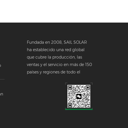
Fundada en 2008, SAIL SOLAR
ha establecido una red global
que cubre la producción, las
ventas y el servicio en más de 150
o
países y regiones de todo el
a
mundo.
 en
án
a