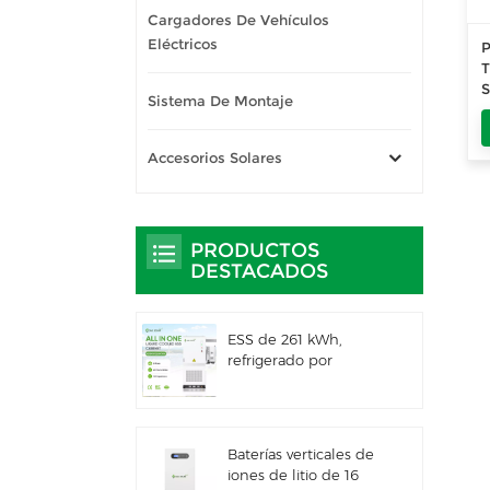
Cargadores De Vehículos
Eléctricos
P
T
S
Sistema De Montaje
d
4
Accesorios Solares
PRODUCTOS
DESTACADOS
ESS de 261 kWh,
refrigerado por
líquido, para uso
comercial e industrial,
con gabinete exterior
integrado IP66
Baterías verticales de
iones de litio de 16