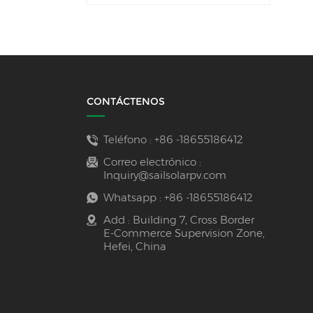
CONTÁCTENOS
Teléfono :
+86 -18655186412
Correo electrónico :
Inquiry@sailsolarpv.com
Whatsapp :
+86 -18655186412
Add : Building 7, Cross Border
E-Commerce Supervision Zone,
Hefei, China