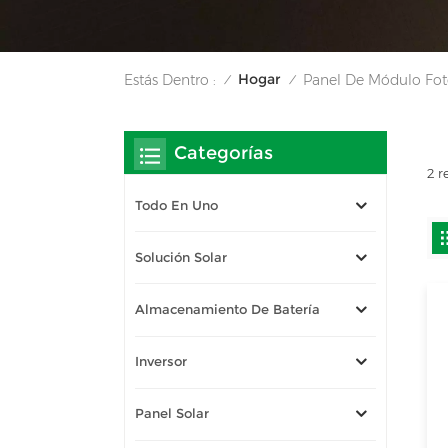
Hogar
Estás Dentro :
Panel De Módulo Foto
/
/
Categorías
2 r
Todo En Uno
Solución Solar
Almacenamiento De Batería
Inversor
Panel Solar