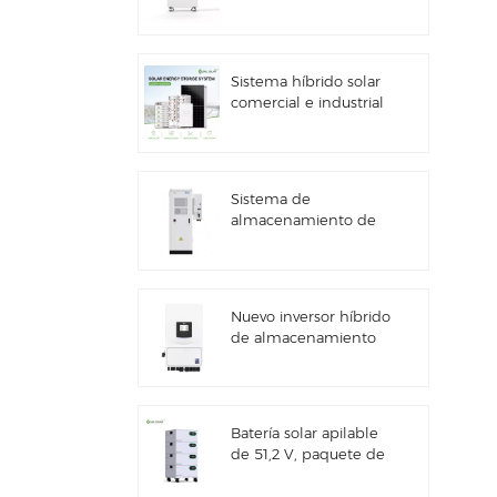
kWh con
almacenamiento de
energía solar
Sistema híbrido solar
comercial e industrial
de 100 kW/125 kW
Sistema de
almacenamiento de
energía solar Deye
GE-F60 All in One ESS
para uso comercial e
industrial, con
Nuevo inversor híbrido
gabinete para baterías
de almacenamiento
de litio de 60 kWh,
de energía solar Deye
para exteriores, 51,2 V,
SUN-7/7.6/8/10/12K-
100 Ah.
SG06LP1-EU-CM3
Batería solar apilable
de 51,2 V, paquete de
baterías de litio (100
Ah y 200 Ah) para ESS