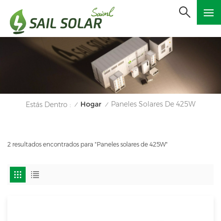
Hogar
Paneles Solares De 425W
Estás Dentro :
/
/
2 resultados encontrados para "Paneles solares de 425W"