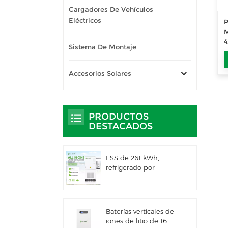
Cargadores De Vehículos
Eléctricos
P
M
4
Sistema De Montaje
W
n
f
Accesorios Solares
4
W
n
PRODUCTOS
DESTACADOS
ESS de 261 kWh,
refrigerado por
líquido, para uso
comercial e industrial,
con gabinete exterior
integrado IP66
Baterías verticales de
iones de litio de 16