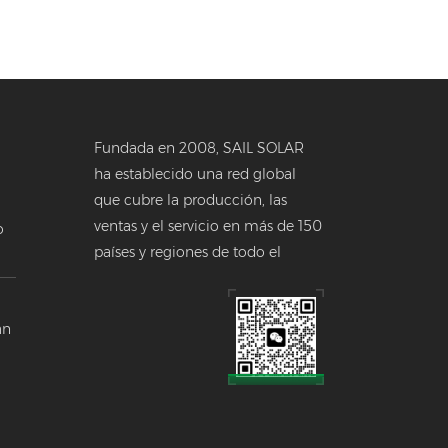
Fundada en 2008, SAIL SOLAR
ha establecido una red global
que cubre la producción, las
ventas y el servicio en más de 150
o
países y regiones de todo el
a
mundo.
 en
án
a