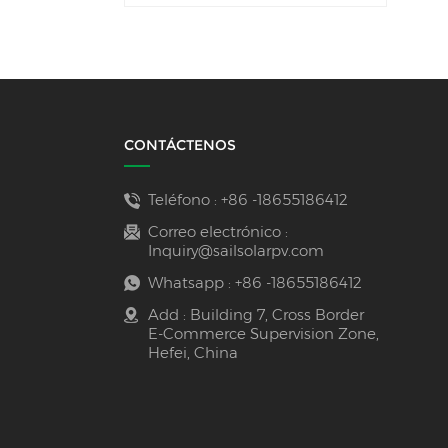
CONTÁCTENOS
Teléfono :
+86 -18655186412
Correo electrónico :
Inquiry@sailsolarpv.com
Whatsapp :
+86 -18655186412
Add : Building 7, Cross Border
E-Commerce Supervision Zone,
Hefei, China