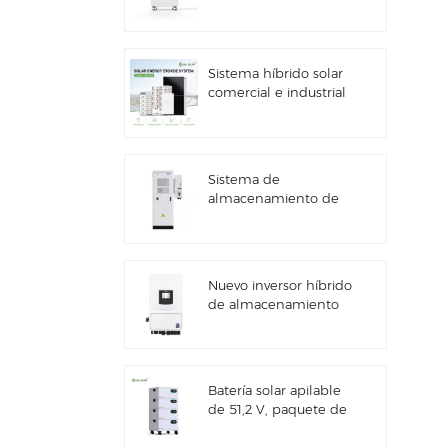
kWh con
almacenamiento de
energía solar
Sistema híbrido solar
comercial e industrial
de 100 kW/125 kW
Sistema de
almacenamiento de
energía solar Deye
GE-F60 All in One ESS
para uso comercial e
industrial, con
Nuevo inversor híbrido
gabinete para baterías
de almacenamiento
de litio de 60 kWh,
de energía solar Deye
para exteriores, 51,2 V,
SUN-7/7.6/8/10/12K-
100 Ah.
SG06LP1-EU-CM3
Batería solar apilable
de 51,2 V, paquete de
baterías de litio (100
Ah y 200 Ah) para ESS