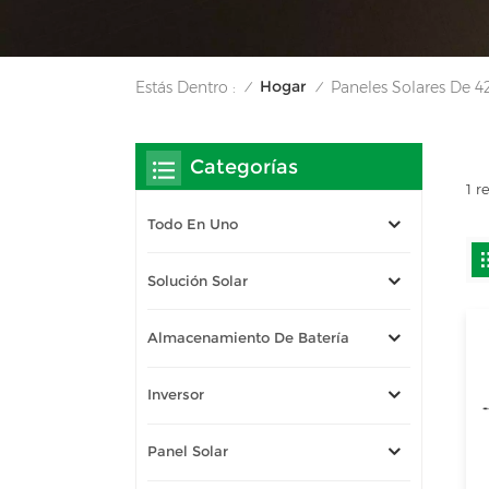
Hogar
Estás Dentro :
Paneles Solares De 
/
/
Categorías
1 r
Todo En Uno
Solución Solar
Almacenamiento De Batería
Inversor
Panel Solar