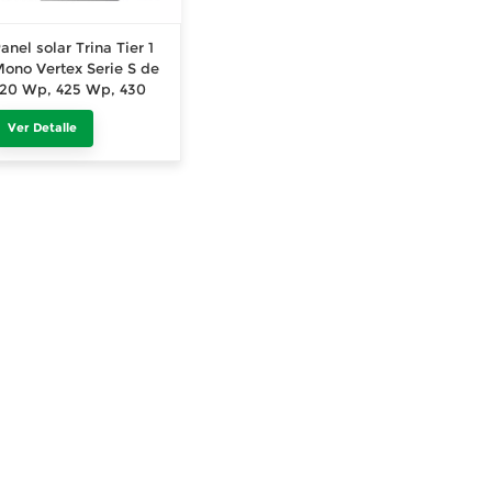
anel solar Trina Tier 1
ono Vertex Serie S de
20 Wp, 425 Wp, 430
p y 435 Wp con marco
Ver Detalle
egro, módulo
otovoltaico de 405 Wp,
10 Wp y 415 Wp y 420
p, completamente
egro.