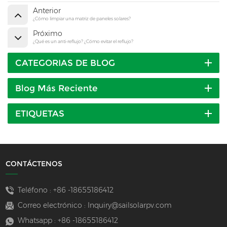
Anterior
¿Cómo limpiar una matriz de paneles solares?
Próximo
¿Qué es un anti-reflujo? ¿Cómo evitar el reflujo?
CATEGORIAS DE BLOG
Blog Más Reciente
ETIQUETAS
CONTÁCTENOS
Teléfono :
+86 -18655186412
Correo electrónico :
Inquiry@sailsolarpv.com
Whatsapp :
+86 -18655186412