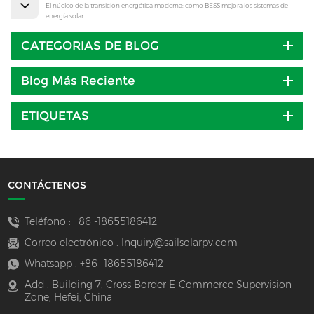
El núcleo de la transición energética moderna: cómo BESS mejora los sistemas de
energía solar
CATEGORIAS DE BLOG
Blog Más Reciente
ETIQUETAS
CONTÁCTENOS
Teléfono :
+86 -18655186412
Correo electrónico :
Inquiry@sailsolarpv.com
Whatsapp :
+86 -18655186412
Add : Building 7, Cross Border E-Commerce Supervision
Zone, Hefei, China