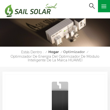
Hogar
Optimizador
Estás Dentro :
/
/
/
Optimizador De Energía Del Optimizador De Módulo
Inteligente De La Marca HUAWEI