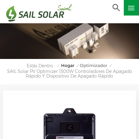
Hogar
Optimizador
Estás Dentro :
/
/
/
SAIL Solar PV Optimizer 1300W Controladores De Apagado
Rápido Y Dispositivo De Apagado Rápido