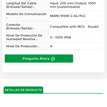
Longitud Del Cable
Input: 200 mm/Output: 1000
(entrada/salida) :
mm (customizable)
Modelo De Comunicación
868M/915M/2.4G/PLC
:
Conector
Compatible with MC4、Staubli
(entrada/salida) :
Nivel De Protección De
0～100% IP68
Humedad Relativa :
Nivel De Protección :
IⅡ
Pregunte Ahora
DETALLES DE PRODUCTO