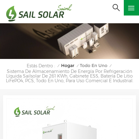
Hogar
Todo En Uno
Estás Dentro :
/
/
/
Sistema De Almacenamiento De Energía Por Refrigeración
Líquida Sailsolar De 261 KWh, Gabinete ESS, Batería De Litio
LiFePO4, PCS, Todo En Uno, Para Uso Comercial E Industrial.