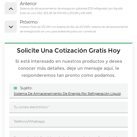
Anterior
Sistema de almacenamiento de energía en gabinete ESS refrigerado por líquido
todo en uno SAIL SOLAR de 100 kW a 210 kW y 418 kWh
Próximo
Inversor Solis de 125 kW con batería de litio de 241 kWh: sistema de almacenamiento
de energía todo en uno para exteriores para uso comercial.
Solicite Una Cotización Gratis Hoy
Si está interesado en nuestros productos y desea
conocer más detalles, deje un mensaje aquí, le
responderemos tan pronto como podamos.
Sujeto :
Sistema De Almacenamiento De Energía Por Refrigeración Líquida Sailsolar De 261 KWh, Gabinete ESS, Batería De Litio LiFePO4, PCS, Todo En Uno, Para Uso Comercial E Industrial.