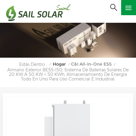
Hogar
C&I All-In-One ESS
Estás Dentro :
/
/
/
Armario Exterior BESS-I50, Sistema De Baterías Solares De
20 KW A 50 KW + 50 KWh, Almacenamiento De Energía
Todo En Uno Para Uso Comercial E Industrial.