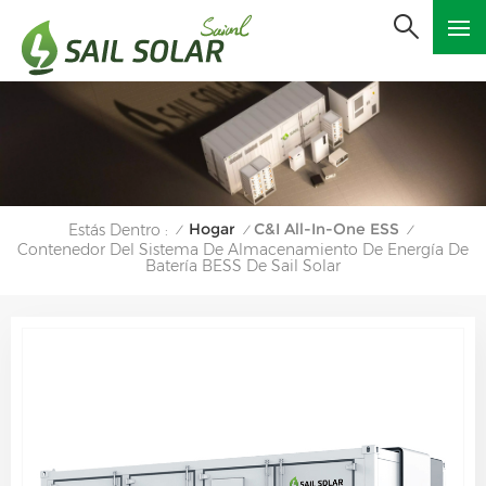
Hogar
C&I All-In-One ESS
Estás Dentro :
/
/
/
Contenedor Del Sistema De Almacenamiento De Energía De
Batería BESS De Sail Solar