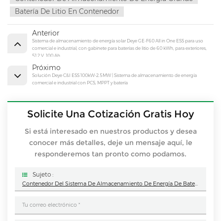
Batería De Litio En Contenedor
Anterior
Sistema de almacenamiento de energía solar Deye GE-F60 All in One ESS para uso
comercial e industrial, con gabinete para baterías de litio de 60 kWh, para exteriores,
51,2 V, 100 Ah.
Próximo
Solución Deye C&I ESS 100kW-2.5MW | Sistema de almacenamiento de energía
comercial e industrial con PCS, MPPT y batería
Solicite Una Cotización Gratis Hoy
Si está interesado en nuestros productos y desea
conocer más detalles, deje un mensaje aquí, le
responderemos tan pronto como podamos.
Sujeto :
Contenedor Del Sistema De Almacenamiento De Energía De Batería BESS De Sail Solar