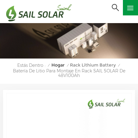
Hogar
Rack Lithium Battery
Estás Dentro :
/
/
/
Batería De Litio Para Montaje En Rack SAIL SOLAR De
48V100Ah