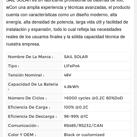
w
Con una amplia experiencia y técnicas avanzadas, el producto
cuenta con características como un diseño moderno, alta
energía, alta densidad de potencia, larga vida útil y facilidad de
instalación y expansión, todo lo cual refleja las necesidades
reales de los usuarios finales y la sólida capacidad técnica de
nuestra empresa.
Nombre De La Marca :
SAIL SOLAR
Tipo :
LiFePo4
Tensión Nominal :
48V
Capacidad De La Batería
4.8kWh
:
Número De Ciclos :
>6000 cycles @0.2C 80%DoD
Eficiencia De Carga :
100% @0.2C
Eficiencia De Descarga :
96~99% @1C
Comunicación :
RS485/RS232/CAN
Color Y OEM :
Black or customized