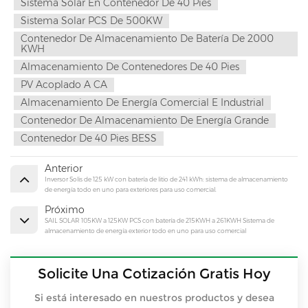
Sistema Solar En Contenedor De 40 Pies
Sistema Solar PCS De 500KW
Contenedor De Almacenamiento De Batería De 2000
KWH
Almacenamiento De Contenedores De 40 Pies
PV Acoplado A CA
Almacenamiento De Energía Comercial E Industrial
Contenedor De Almacenamiento De Energía Grande
Contenedor De 40 Pies BESS
Anterior
Inversor Solis de 125 kW con batería de litio de 241 kWh: sistema de almacenamiento
de energía todo en uno para exteriores para uso comercial.
Próximo
SAIL SOLAR 105KW a 125KW PCS con batería de 215KWH a 261KWH Sistema de
almacenamiento de energía exterior todo en uno para uso comercial
Solicite Una Cotización Gratis Hoy
Si está interesado en nuestros productos y desea