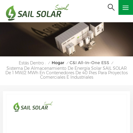
Hogar
C&I All-In-One ESS
Estás Dentro :
/
/
/
Sistema De Almacenamiento De Energía Solar SAIL SOLAR
De 1 MW/2 MWh En Contenedores De 40 Pies Para Proyectos
Comerciales E Industriales