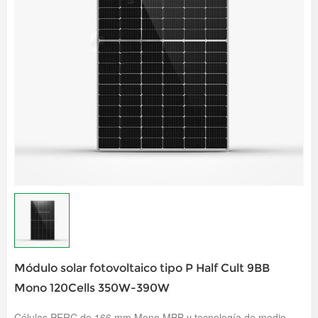
Módulo solar fotovoltaico tipo P Half Cult 9BB
Mono 120Cells 350W-390W
Células PERC de 166 mm Mono MBB y tecnología de medio