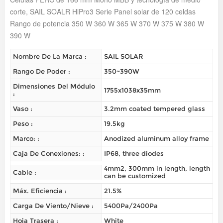
corte, SAIL SOALR HiPro3 Serie Panel solar de 120 celdas
Rango de potencia 350 W 360 W 365 W 370 W 375 W 380 W
390 W
Nombre De La Marca :
SAIL SOLAR
Rango De Poder :
350~390W
Dimensiones Del Módulo
1755x1038x35mm
:
Vaso :
3.2mm coated tempered glass
Peso :
19.5kg
Marco: :
Anodized aluminum alloy frame
Caja De Conexiones: :
IP68, three diodes
4mm2, 300mm in length, length
Cable :
can be customized
Máx. Eficiencia :
21.5%
Carga De Viento/nieve :
5400Pa/2400Pa
Hoja Trasera :
White