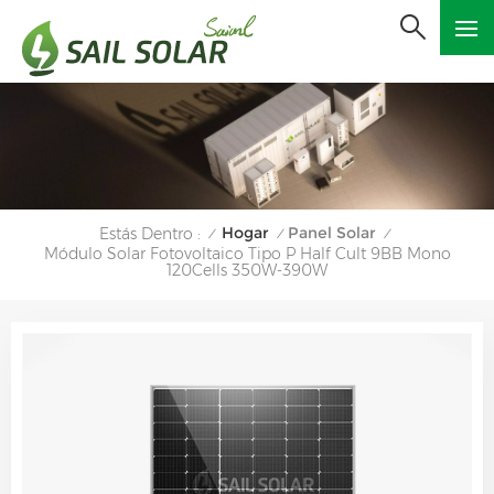
Hogar
Panel Solar
Estás Dentro :
/
/
/
Módulo Solar Fotovoltaico Tipo P Half Cult 9BB Mono
120Cells 350W-390W