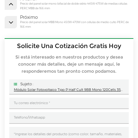
Precio del panel solar mono bifacial de doble vidrio 445W-475W de medias células
PERC MBB de 166 mm
Próximo
Precio del panel solar MBB Mono 450W-470W con células de medio culto PERC de
166 mm
Solicite Una Cotización Gratis Hoy
Si está interesado en nuestros productos y desea
conocer más detalles, deje un mensaje aquí, le
responderemos tan pronto como podamos.
Sujeto :
Módulo Solar Fotovoltaico Tipo P Half Cult 9BB Mono 120Cells 350W-390W