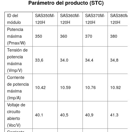
Parámetro del producto (STC)
ID del
SAS350M-
SAS360M-
SAS370M-
SAS380M-
módulo
120H
120H
120H
120H
Potencia
máxima
350
360
370
380
(Pmax/W)
Tensión de
potencia
33,6
34.0
34.4
34,8
máxima
(Vmp/V)
Corriente
de potencia
10.42
10.59
10.76
10.92
máxima
(Imp/A)
Voltaje de
circuito
40.1
40,5
40,9
41.3
abierto
(Voc/V)
Corriente