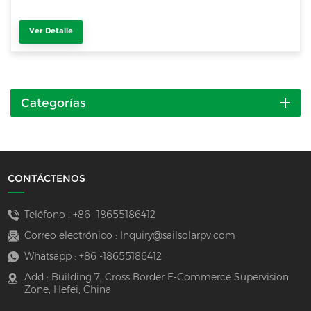
Ver Detalle
Categorías
CONTÁCTENOS
Teléfono :
+86 -18655186412
Correo electrónico :
Inquiry@sailsolarpv.com
Whatsapp :
+86 -18655186412
Add : Building 7, Cross Border E-Commerce Supervision
Zone, Hefei, China