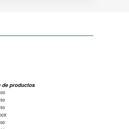
e de productos
800
650
550
00X
500