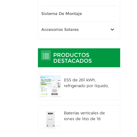
Sistema De Montaje
Accesorios Solares
PRODUCTOS
DESTACADOS
ESS de 261 kWh,
refrigerado por líquido,
para uso comercial e
industrial, con
gabinete exterior
integrado IP66
Baterías verticales de
iones de litio de 16
kWh con
almacenamiento de
energía solar