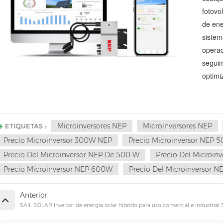
fotovo
de ene
sistem
operac
seguim
optimi
Microinversores NEP
Microinversores NEP
ETIQUETAS :
Precio Microinversor 300W NEP
Precio Microinversor NEP 
Precio Del Microinversor NEP De 500 W
Precio Del Microin
Precio Microinversor NEP 600W
Precio Del Microinversor 
Anterior
SAIL SOLAR Inversor de energía solar híbrido para uso comercial e industri