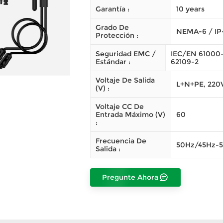
Garantía :
10 years
Grado De
NEMA-6 / IP-
Protección :
Seguridad EMC /
IEC/EN 61000-
Estándar :
62109-2
Voltaje De Salida
L+N+PE, 220V
(V) :
Voltaje CC De
Entrada Máximo (V)
60
:
Frecuencia De
50Hz/45Hz-
Salida :
Pregunte Ahora