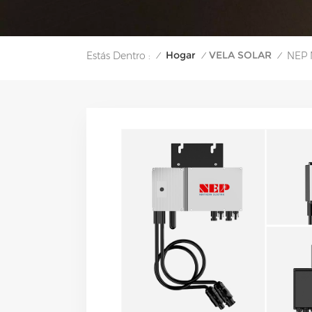
Hogar
VELA SOLAR
Estás Dentro :
NEP 
/
/
/