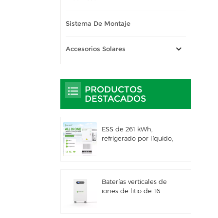
Sistema De Montaje
Accesorios Solares
PRODUCTOS
DESTACADOS
ESS de 261 kWh,
refrigerado por líquido,
para uso comercial e
industrial, con
gabinete exterior
integrado IP66
Baterías verticales de
iones de litio de 16
kWh con
almacenamiento de