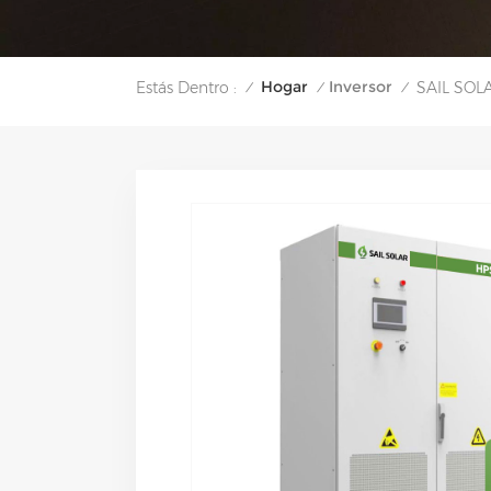
Hogar
Inversor
Estás Dentro :
SAIL SOLA
/
/
/