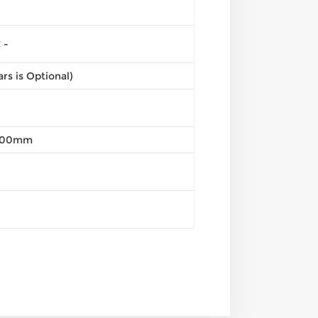
 -
ars is Optional)
800mm