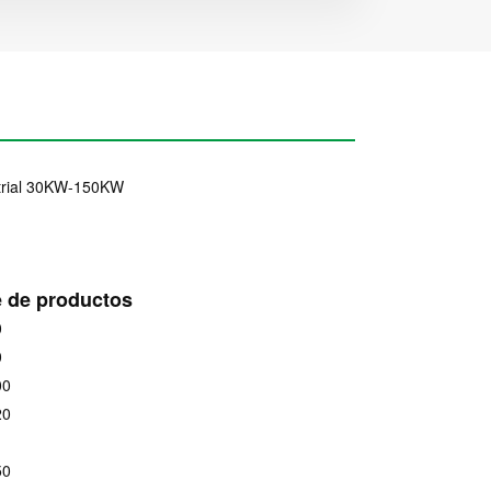
strial 30KW-150KW
e de productos
0
0
00
20
50