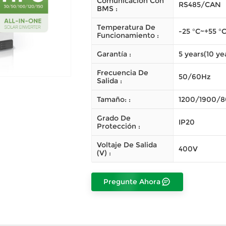
Comunicación Con
RS485/CAN
BMS :
Temperatura De
-25 °C~+55 °C
Funcionamiento :
Garantía :
5 years(10 ye
Frecuencia De
50/60Hz
Salida :
Tamaño: :
1200/1900/
Grado De
IP20
Protección :
Voltaje De Salida
400V
(V) :
Pregunte Ahora