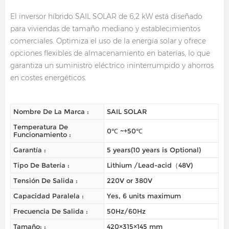
El inversor híbrido SAIL SOLAR de 6,2 kW está diseñado
para viviendas de tamaño mediano y establecimientos
comerciales. Optimiza el uso de la energía solar y ofrece
opciones flexibles de almacenamiento en baterías, lo que
garantiza un suministro eléctrico ininterrumpido y ahorros
en costes energéticos.
Nombre De La Marca :
SAIL SOLAR
Temperatura De
0℃ ~+50℃
Funcionamiento :
Garantía :
5 years(10 years is Optional)
Tipo De Batería :
Lithium /Lead-acid（48V)
Tensión De Salida :
220V or 380V
Capacidad Paralela :
Yes, 6 units maximum
Frecuencia De Salida :
50Hz/60Hz
Tamaño: :
420×315×145 mm