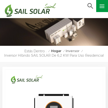
Hogar
Inversor
Estás Dentro :
/
/
/
Inversor Híbrido SAIL SOLAR De 6,2 KW Para Uso Residencial