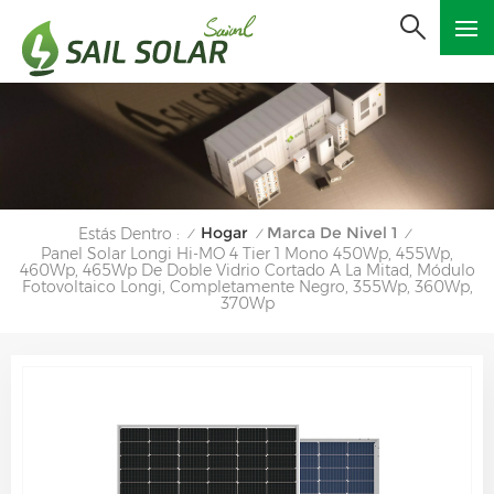
Hogar
Marca De Nivel 1
Estás Dentro :
/
/
/
Panel Solar Longi Hi-MO 4 Tier 1 Mono 450Wp, 455Wp,
460Wp, 465Wp De Doble Vidrio Cortado A La Mitad, Módulo
Fotovoltaico Longi, Completamente Negro, 355Wp, 360Wp,
370Wp