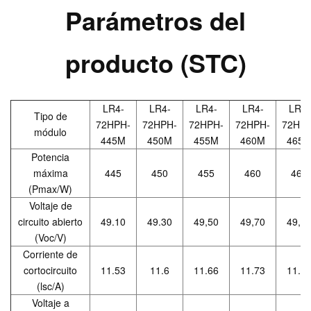
Parámetros del
producto (STC)
LR4-
LR4-
LR4-
LR4-
LR4-
Tipo de
72HPH-
72HPH-
72HPH-
72HPH-
72HPH
módulo
445M
450M
455M
460M
465
Potencia
máxima
445
450
455
460
465
(Pmax/W)
Voltaje de
circuito abierto
49.10
49.30
49,50
49,70
49,9
(Voc/V)
Corriente de
cortocircuito
11.53
11.6
11.66
11.73
11.7
(lsc/A)
Voltaje a