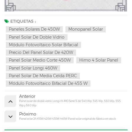
ETIQUETAS :
Paneles Solares De 450W
Monopanel Solar
Panel Solar De Doble Vidrio
Módulo Fotovoltaico Solar Bifacial
Precio Del Panel Solar De 420W
Panel Solar Medio Corte 450W
Himo 4 Solar Panel
Panel Solar Longi 460W
Panel Solar De Media Celda PERC
Módulo Fotovoltaico Bifacial De 455 W
Anterior
Panel solar de doble vidrio Longi Hi-MO Serie 5 de 540 Wp, 545 Wp, 550 Wp, 555
Wp y 560 Wp
Próximo
Panel solar JA 410W 420W 430W 440W Panel solar original de fábrica en stock