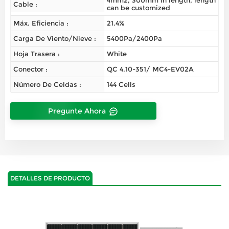
4mm2, 300mm in length, length
Cable :
can be customized
Máx. Eficiencia :
21.4%
Carga De Viento/nieve :
5400Pa/2400Pa
Hoja Trasera :
White
Conector :
QC 4.10-351/ MC4-EV02A
Número De Celdas :
144 Cells
Pregunte Ahora
DETALLES DE PRODUCTO