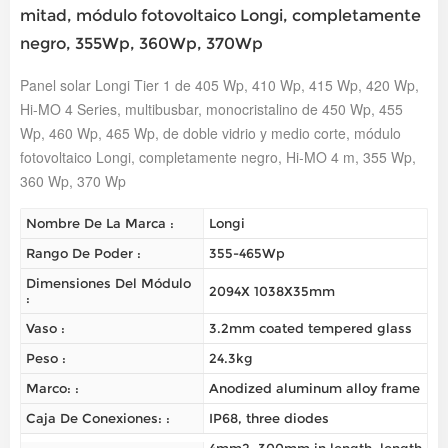
mitad, módulo fotovoltaico Longi, completamente
negro, 355Wp, 360Wp, 370Wp
Panel solar Longi Tier 1 de 405 Wp, 410 Wp, 415 Wp, 420 Wp,
Hi-MO 4 Series, multibusbar, monocristalino de 450 Wp, 455
Wp, 460 Wp, 465 Wp, de doble vidrio y medio corte, módulo
fotovoltaico Longi, completamente negro, Hi-MO 4 m, 355 Wp,
360 Wp, 370 Wp
Nombre De La Marca :
Longi
Rango De Poder :
355-465Wp
Dimensiones Del Módulo
2094X 1038X35mm
:
Vaso :
3.2mm coated tempered glass
Peso :
24.3kg
Marco: :
Anodized aluminum alloy frame
Caja De Conexiones: :
IP68, three diodes