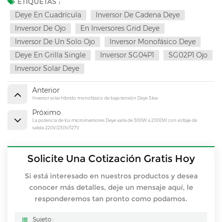
ETIQUETAS :
Deye En Cuadrícula
Inversor De Cadena Deye
Inversor De Ojo
En Inversores Grid Deye
Inversor De Un Solo Ojo
Inversor Monofásico Deye
Deye En Grilla Single
Inversor SG04P1
SG02P1 Ojo
Inversor Solar Deye
Anterior
Inversor solar híbrido monofásico de baja tensión Deye 5kw
Próximo
La potencia de los microinversores Deye varía de 300W a 2000W con voltaje de
salida 220V/230V/127V
Solicite Una Cotización Gratis Hoy
Si está interesado en nuestros productos y desea
conocer más detalles, deje un mensaje aquí, le
responderemos tan pronto como podamos.
Sujeto :