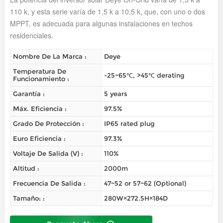
110 k, y esta serie varía de 1,5 k a 10,5 k, que, con uno o dos
MPPT, es adecuada para algunas instalaciones en techos
residenciales.
Nombre De La Marca :
Deye
Temperatura De
-25~65℃, >45℃ derating
Funcionamiento :
Garantía :
5 years
Máx. Eficiencia :
97.5%
Grado De Protección :
IP65 rated plug
Euro Eficiencia :
97.3%
Voltaje De Salida (V) :
110%
Altitud :
2000m
Frecuencia De Salida :
47~52 or 57~62 (Optional)
Tamaño: :
280W×272.5H×184D