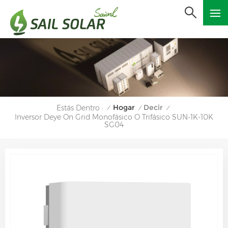
Hogar
Decir
Estás Dentro :
/
/
/
Inversor Deye On Grid Monofásico O Trifásico SUN-1K-10K
SG04