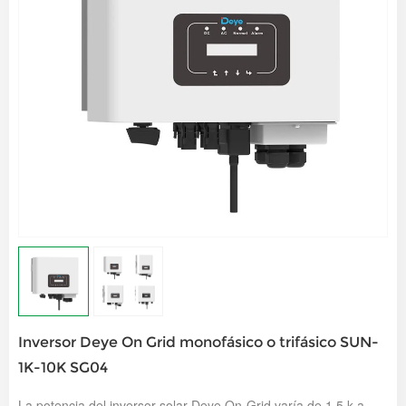
Inversor Deye On Grid monofásico o trifásico SUN-
1K-10K SG04
La potencia del inversor solar Deye On-Grid varía de 1,5 k a